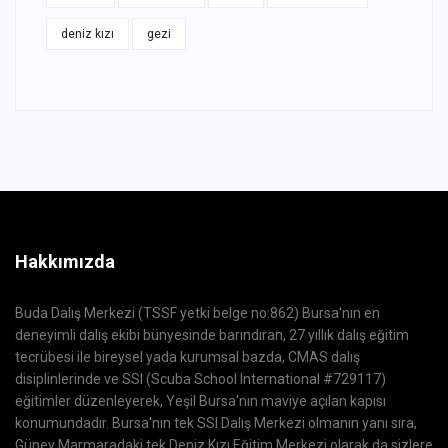
deniz kızı
gezi
Hakkımızda
Buda Dalış Merkezi (TSSF yetki belge no:862) Bursa'nın en
deneyimli dalış ekibi bünyesinde barındıran, 27 yıllık dalış eğitim
tecrübesi ile bireysel yada kurumsal bazda, CMAS dalış
disiplinlerinde ve SSI (Scuba School International #729117)
eğitimler düzenleyerek, Yeşil Bursa'nın maviye açılan kapısı
konumundadır. Bursa'nın tek SSI Dalış Merkezi olmanın yanı sıra,
Güney Marmaradaki tek Deniz Kızı Eğitim Merkezi olarak da sizlere