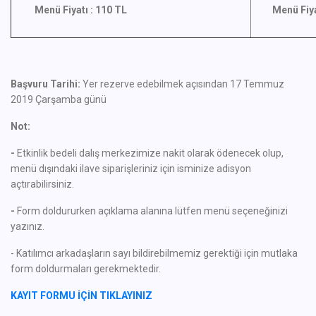
Menü Fiyatı : 110 TL
Menü Fiyat
Başvuru Tarihi:
Yer rezerve edebilmek açısından 17 Temmuz
2019 Çarşamba günü
Not:
-
Etkinlik bedeli dalış merkezimize nakit olarak ödenecek olup,
menü dışındaki ilave siparişleriniz için isminize adisyon
açtırabilirsiniz.
-
Form doldururken açıklama alanına lütfen menü seçeneğinizi
yazınız.
- Katılımcı arkadaşların sayı bildirebilmemiz gerektiği için mutlaka
form doldurmaları gerekmektedir.
KAYIT FORMU İÇİN TIKLAYINIZ