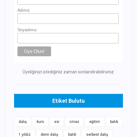
Adınız
Soyadınız
Üyeliğinizi istediğiniz zaman sonlandırabilirsiniz.
Etiket Bulutu
dalış
kurs
ssi
cmas
eğitim
batık
1 yıldız
derin dalış
batık
serbest dalış