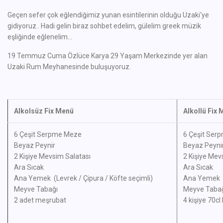
Geçen sefer çok eğlendiğimiz yunan esintilerinin olduğu Uzaki'ye
gidiyoruz.. Hadi gelin biraz sohbet edelim, gülelim greek müzik
eşliğinde eğlenelim...
19 Temmuz Cuma Özlüce Karya 29 Yaşam Merkezinde yer alan
Uzaki Rum Meyhanesinde buluşuyoruz.
Alkolsüz Fix Menü
Alkollü Fix
6 Çeşit Serpme Meze
6 Çeşit Ser
Beyaz Peynir
Beyaz Peyni
2 Kişiye Mevsim Salatası
2 Kişiye Mev
Ara Sıcak
Ara Sıcak
Ana Yemek (Levrek / Çipura / Köfte seçimli)
Ana Yemek (L
Meyve Tabağı
Meyve Taba
2 adet meşrubat
4 kişiye 70cl