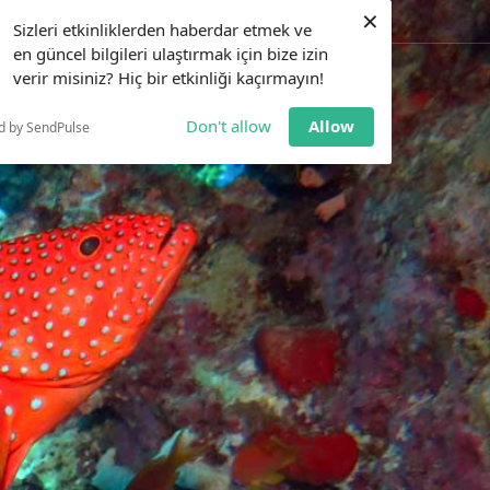
×
0551 173 17 35
Eğitim Alın
Sizleri etkinliklerden haberdar etmek ve
en güncel bilgileri ulaştırmak için bize izin
verir misiniz? Hiç bir etkinliği kaçırmayın!
LAR
ETKINLIKLER
BILGI BANKASI
İLETIŞIM
Don't allow
Allow
d by SendPulse