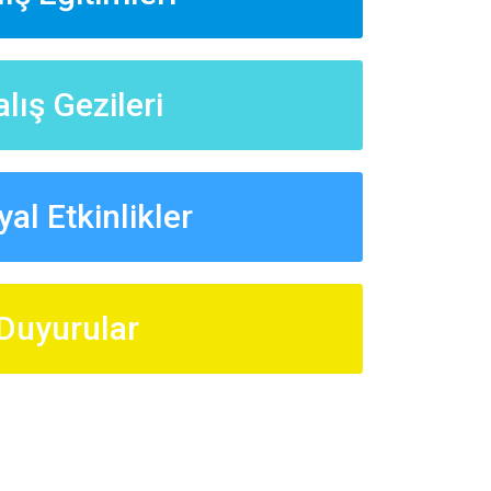
lış Gezileri
al Etkinlikler
Duyurular