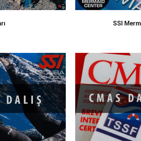
rı
SSI Merma