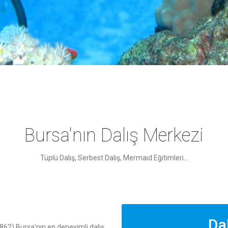
Bursa'nın Dalış Merkezi
Tüplü Dalış, Serbest Dalış, Mermaid Eğitimleri...
Dal
862) Bursa'nın en deneyimli dalış