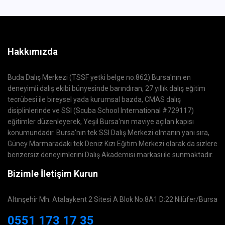
Hakkımızda
Buda Dalış Merkezi (TSSF yetki belge no:862) Bursa'nın en
deneyimli dalış ekibi bünyesinde barındıran, 27 yıllık dalış eğitim
tecrübesi ile bireysel yada kurumsal bazda, CMAS dalış
disiplinlerinde ve SSI (Scuba School International #729117)
eğitimler düzenleyerek, Yeşil Bursa'nın maviye açılan kapısı
konumundadır. Bursa'nın tek SSI Dalış Merkezi olmanın yanı sıra,
Güney Marmaradaki tek Deniz Kızı Eğitim Merkezi olarak da sizlere
benzersiz deneyimlerini Dalış Akademisi markası ile sunmaktadır.
Bizimle İletişim Kurun
Altınşehir Mh. Atalaykent 2 Sitesi A Blok No:8A1 D:22 Nilüfer/Bursa
0551 173 17 35