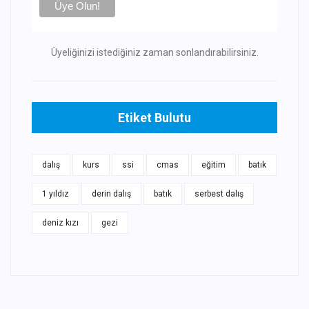
Üyeliğinizi istediğiniz zaman sonlandırabilirsiniz.
Etiket Bulutu
dalış
kurs
ssi
cmas
eğitim
batık
1 yıldız
derin dalış
batık
serbest dalış
deniz kızı
gezi