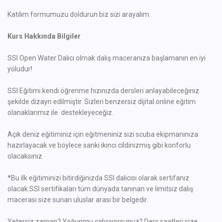
Katılım formumuzu doldurun biz sizi arayalım.
Kurs Hakkında Bilgiler
SSI Open Water Dalıcı olmak dalış maceranıza başlamanın en iyi
yoludur!
SSI Eğitimi kendi öğrenme hızınızda dersleri anlayabileceğiniz
şekilde dizayn edilmiştir. Sizleri benzersiz dijital online eğitim
olanaklarımız ile destekleyeceğiz.
Açık deniz eğitiminiz için eğitmeniniz sizi scuba ekipmanınıza
hazırlayacak ve böylece sanki ikinci cildinizmiş gibi konforlu
olacaksınız.
*Bu ilk eğitiminizi bitirdiğinizda SSI dalıcısı olarak sertifanız
olacak.SSI sertifikaları tüm dünyada tanınan ve limitsiz dalış
macerası size sunan uluslar arası bir belgedir.
Yetersiz zaman? Yoğunmu çalışıyorsunuz? Ders saatleri size