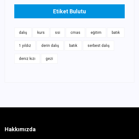
Etiket Bulutu
dalış
kurs
ssi
cmas
eğitim
batık
1 yıldız
derin dalış
batık
serbest dalış
deniz kızı
gezi
Hakkımızda