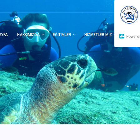
AYFA
HAKKIMIZDA
EĞITIMLER
HIZMETLERIMIZ
DUYURU
Powere