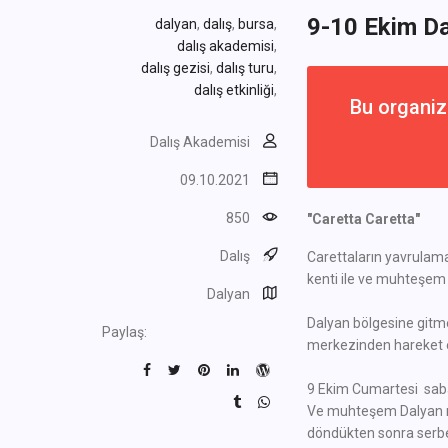
9-10 Ekim Da
dalyan
,
dalış
,
bursa
,
dalış akademisi
,
dalış gezisi
,
dalış turu
,
dalış etkinliği
,
Bu organiz
Dalış Akademisi
09.10.2021
850
"Caretta Caretta"
Dalış
Carettaların yavrulama 
kenti ile ve muhteşem 
Dalyan
Dalyan bölgesine gitm
Paylaş:
merkezinden hareket 
9 Ekim Cumartesi saba
Ve muhteşem Dalyan ma
döndükten sonra serb