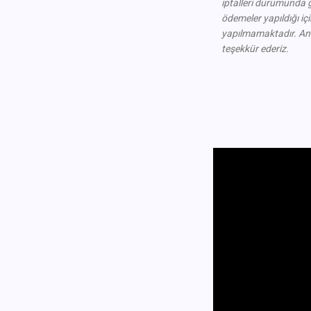
iptalleri durumunda 
ödemeler yapıldığı iç
yapılmamaktadır.
Anl
teşekkür ederiz
.