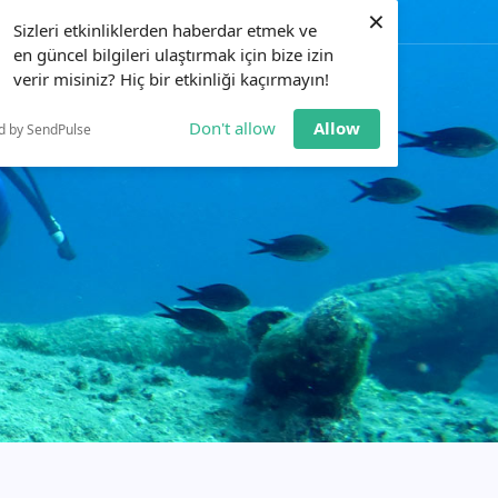
×
0551 173 17 35
Eğitim Alın
Sizleri etkinliklerden haberdar etmek ve
en güncel bilgileri ulaştırmak için bize izin
verir misiniz? Hiç bir etkinliği kaçırmayın!
LAR
ETKINLIKLER
BILGI BANKASI
İLETIŞIM
Don't allow
Allow
d by SendPulse