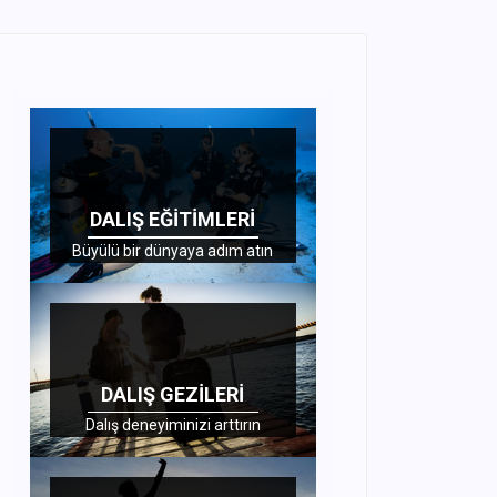
DALIŞ EĞITIMLERI
Büyülü bir dünyaya adım atın
DALIŞ GEZILERI
Dalış deneyiminizi arttırın