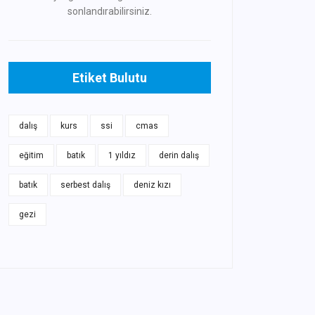
sonlandırabilirsiniz.
Etiket Bulutu
dalış
kurs
ssi
cmas
eğitim
batık
1 yıldız
derin dalış
batık
serbest dalış
deniz kızı
gezi