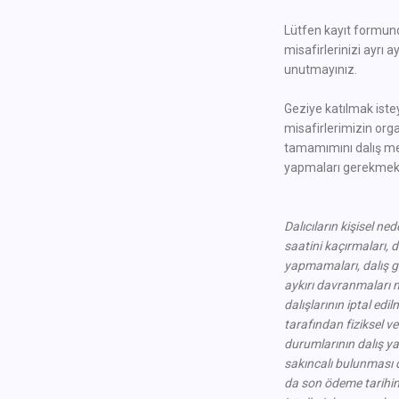
Lütfen kayıt formund
misafirlerinizi ayrı a
unutmayınız.
Geziye katılmak istey
misafirlerimizin org
tamamımını dalış m
yapmaları gerekmek
Dalıcıların kişisel ne
saatini kaçırmaları,
d
yapmamaları, dalış gü
aykırı
davranmaları n
dalışlarının iptal edil
tarafından fiziksel ve
durumlarının
dalış y
sakıncalı bulunması
da
son ödeme tarihi