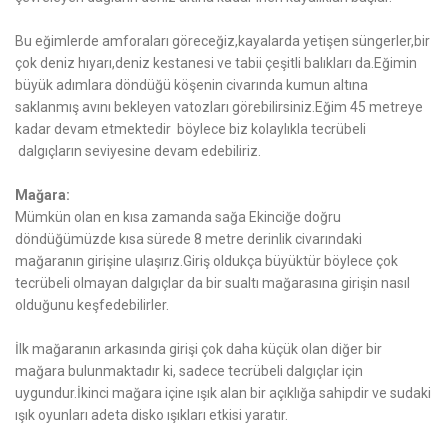
Bu eğimlerde amforaları göreceğiz,kayalarda yetişen süngerler,bir
çok deniz hıyarı,deniz kestanesi ve tabii çeşitli balıkları da.Eğimin
büyük adımlara döndüğü köşenin civarında kumun altına
saklanmış avını bekleyen vatozları görebilirsiniz.Eğim 45 metreye
kadar devam etmektedir böylece biz kolaylıkla tecrübeli
dalgıçların seviyesine devam edebiliriz.
Mağara:
Mümkün olan en kısa zamanda sağa Ekinciğe doğru
döndüğümüzde kısa sürede 8 metre derinlik civarındaki
mağaranın girişine ulaşırız.Giriş oldukça büyüktür böylece çok
tecrübeli olmayan dalgıçlar da bir sualtı mağarasına girişin nasıl
olduğunu keşfedebilirler.
İlk mağaranın arkasında girişi çok daha küçük olan diğer bir
mağara bulunmaktadır ki, sadece tecrübeli dalgıçlar için
uygundur.İkinci mağara içine ışık alan bir açıklığa sahipdir ve sudaki
ışık oyunları adeta disko ışıkları etkisi yaratır.