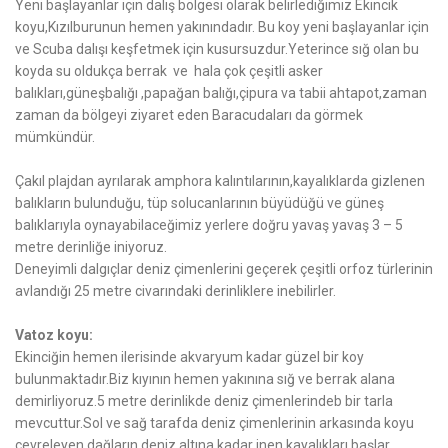
Yeni başlayanlar için dalış bölgesi olarak belirlediğimiz Ekincik
koyu,Kızılburunun hemen yakınındadır. Bu koy yeni başlayanlar için
ve Scuba dalışı keşfetmek için kusursuzdur.Yeterince sığ olan bu
koyda su oldukça berrak ve hala çok çeşitli asker
balıkları,güneşbalığı ,papağan balığı,çipura va tabii ahtapot,zaman
zaman da bölgeyi ziyaret eden Baracudaları da görmek
mümkündür.
Çakıl plajdan ayrılarak amphora kalıntılarının,kayalıklarda gizlenen
balıkların bulunduğu, tüp solucanlarının büyüdüğü ve güneş
balıklarıyla oynayabilaceğimiz yerlere doğru yavaş yavaş 3 – 5
metre derinliğe iniyoruz.
Deneyimli dalgıçlar deniz çimenlerini geçerek çeşitli orfoz türlerinin
avlandığı 25 metre civarındaki derinliklere inebilirler.
Vatoz koyu:
Ekinciğin hemen ilerisinde akvaryum kadar güzel bir koy
bulunmaktadır.Biz kıyının hemen yakınına sığ ve berrak alana
demirliyoruz.5 metre derinlikde deniz çimenlerindeb bir tarla
mevcuttur.Sol ve sağ tarafda deniz çimenlerinin arkasında koyu
çevreleyen dağların deniz altına kadar inen kayalıkları başlar.