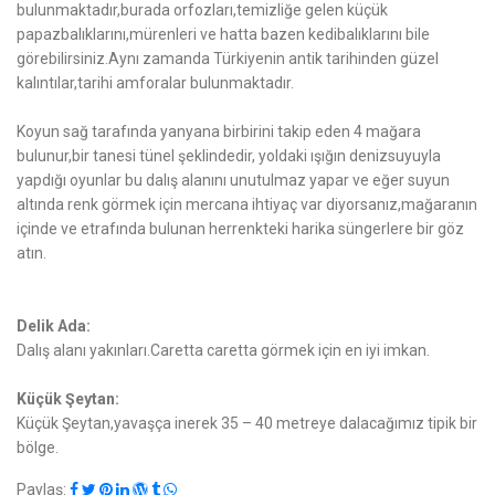
bulunmaktadır,burada orfozları,temizliğe gelen küçük
papazbalıklarını,mürenleri ve hatta bazen kedibalıklarını bile
görebilirsiniz.Aynı zamanda Türkiyenin antik tarihinden güzel
kalıntılar,tarihi amforalar bulunmaktadır.
Koyun sağ tarafında yanyana birbirini takip eden 4 mağara
bulunur,bir tanesi tünel şeklindedir, yoldaki ışığın denizsuyuyla
yapdığı oyunlar bu dalış alanını unutulmaz yapar ve eğer suyun
altında renk görmek için mercana ihtiyaç var diyorsanız,mağaranın
içinde ve etrafında bulunan herrenkteki harika süngerlere bir göz
atın.
Delik Ada:
Dalış alanı yakınları.Caretta caretta görmek için en iyi imkan.
Küçük Şeytan:
Küçük Şeytan,yavaşça inerek 35 – 40 metreye dalacağımız tipik bir
bölge.
Paylaş: