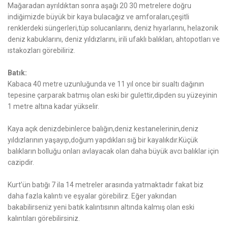
Mağaradan ayrıldıktan sonra aşağı 20 30 metrelere doğru
indiğimizde büyük bir kaya bulacağız ve amforaları,çeşitli
renklerdeki süngerleri,tüp solucanlarını, deniz hıyarlarını, helazonik
deniz kabuklarını, deniz yıldızlarını, irili ufaklı balıkları, ahtopotları ve
ıstakozları görebiliriz.
Batık:
Kabaca 40 metre uzunluğunda ve 11 yıl once bir sualtı dağının
tepesine çarparak batmış olan eski bir gulettir,dipden su yüzeyinin
1 metre altına kadar yükselir.
Kaya açık denizdebinlerce balığın,deniz kestanelerinin,deniz
yıldızlarının yaşayıp,doğum yapdıkları sığ bir kayalıkdır.Küçük
balıkların bolluğu onları avlayacak olan daha büyük avcı balıklar için
cazipdir.
Kurt’ün batığı 7 ila 14 metreler arasında yatmaktadır fakat biz
daha fazla kalıntı ve eşyalar görebilirz. Eğer yakından
bakabilirseniz yeni batık kalıntısının altında kalmış olan eski
kalıntıları görebilirsiniz.