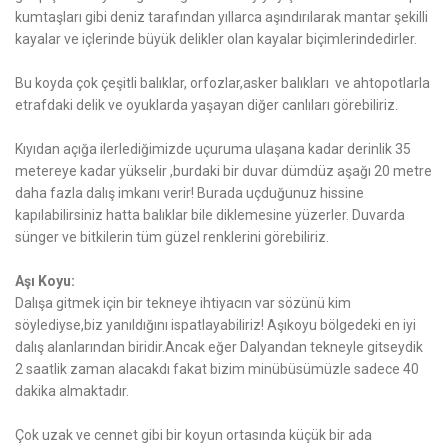
kumtaşları gibi deniz tarafından yıllarca aşındırılarak mantar şekilli
kayalar ve içlerinde büyük delikler olan kayalar biçimlerindedirler.
Bu koyda çok çeşitli balıklar, orfozlar,asker balıkları ve ahtopotlarla
etrafdaki delik ve oyuklarda yaşayan diğer canlıları görebiliriz.
Kıyıdan açığa ilerlediğimizde uçuruma ulaşana kadar derinlik 35
metereye kadar yükselir ,burdaki bir duvar dümdüz aşağı 20 metre
daha fazla dalış imkanı verir! Burada uçduğunuz hissine
kapılabilirsiniz hatta balıklar bile diklemesine yüzerler. Duvarda
sünger ve bitkilerin tüm güzel renklerini görebiliriz.
Aşı Koyu:
Dalışa gitmek için bir tekneye ihtiyacın var sözünü kim
söylediyse,biz yanıldığını ispatlayabiliriz! Aşıkoyu bölgedeki en iyi
dalış alanlarından biridir.Ancak eğer Dalyandan tekneyle gitseydik
2 saatlik zaman alacakdı fakat bizim minübüsümüzle sadece 40
dakika almaktadır.
Çok uzak ve cennet gibi bir koyun ortasında küçük bir ada