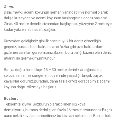
Zirve:
Dalış mevkii acemi koyunun hemen yanındadır ve normal olarak
dalışa kuzeyden ve acemi koyunun başlangıcına doğru başlarız.
Zirve; 40 metre derinlik civarından başlayıp su yüzeyine 2 metreye
kadar yükselen bir sualtı dağıdır.
Kuzeyden geldiğimiz gibi ilk önce büyük bir deniz çimenliğini
geçeriz, burada hani balıkları ve orfozlar gibi avcı balıklardan
gizlenen canlıları görebilirsiniz.Bazen boru balığı kuzeni olan deniz
atlarını da görmek mümkündür.
Batıya doğru ilerledikçe 15 – 30 metre derinlik aralığında tüp
solucanlarının ve süngerlerin üzerinde yaşadığı birçok büyük
kayalıklar görürüz.Buradan, daha fazla orfoz göreceğimiz acemi
koyuna doğru yüzmeye başlarız.
Bozburun:
Teknemizi kıyıya Bozburun olarak bilinen sığ koya
demirliyoruz,buranın derinliği en fazla 16 metre civarındadır.Birçok
garip şekilli kayalar göreceğimiz bu koy yay şeklindedir.Bunlar tıpkı