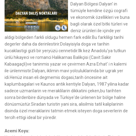
Dalyan Bölgesi Dalyan' in
tümüyle kendine özgü cografi
ve ekonomik özellikleri ve buna
bagli olarak özel bitki türleri ve
deniz ürünleri ile içinde yer
aldigi bölgeden farkli oldugu hemen fark edilir.Bu farkliligi tarihi
degerler daha da derinlestirir.Dolayisiyla doga ve tarihin
kucaklastigi gizli bir yeryüzü cennetidir.Ilk kez Anadolu'ya tutkun
ünlü hikayeci ve romanci Halikarnas Balikçisi (Cavit Sakir
Kabaagaçli)ve taninmis yazar ve çevirmen Azra Erhat' i n kalemi
ile ünlenmistir.Dalyan, iklimin mavi yolculuklarinda bir ugrak yer
idi.Henüz insan eli degmemis dogasi,tarih öncesine ait
kaplumbagalari ve Kaunos antik kentiyle Dalyan, 1987 yilina kadar
sadece uzmanlarin ve meraklilarin dikkatini çeken,bu tarihten
sonra birdenbire dünyada ve Türkiye'de ünlenen bir bölge haline
dönüsmüstür.Siradan turistin yani sira, alisilmis tatil kaliplarinin
disinda özel meraklarini tatmin etmek isteyen doga severlerin de
tercih ettigi ideal bir yöredir.
Acemi Koyu: