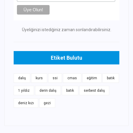
Üyeliğinizi istediğiniz zaman sonlandırabilirsiniz.
Etiket Bulutu
dalış
kurs
ssi
cmas
eğitim
batık
1 yıldız
derin dalış
batık
serbest dalış
deniz kızı
gezi