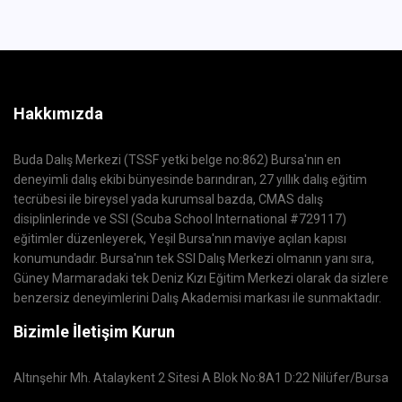
Hakkımızda
Buda Dalış Merkezi (TSSF yetki belge no:862) Bursa'nın en
deneyimli dalış ekibi bünyesinde barındıran, 27 yıllık dalış eğitim
tecrübesi ile bireysel yada kurumsal bazda, CMAS dalış
disiplinlerinde ve SSI (Scuba School International #729117)
eğitimler düzenleyerek, Yeşil Bursa'nın maviye açılan kapısı
konumundadır. Bursa'nın tek SSI Dalış Merkezi olmanın yanı sıra,
Güney Marmaradaki tek Deniz Kızı Eğitim Merkezi olarak da sizlere
benzersiz deneyimlerini Dalış Akademisi markası ile sunmaktadır.
Bizimle İletişim Kurun
Altınşehir Mh. Atalaykent 2 Sitesi A Blok No:8A1 D:22 Nilüfer/Bursa