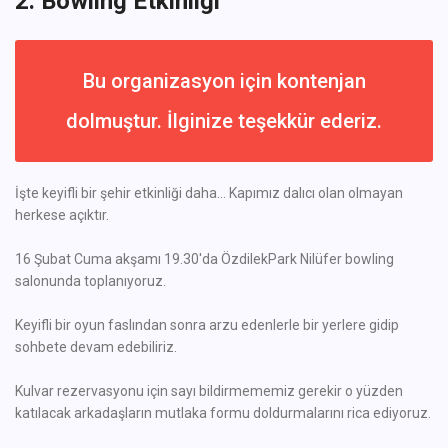
2. Bowling Etkinliği
Bu organizasyon için kontenjan
dolmuştur. İlginize teşekkür ederiz.
İşte keyifli bir şehir etkinliği daha... Kapımız dalıcı olan olmayan
herkese açıktır.
16 Şubat Cuma akşamı 19.30'da ÖzdilekPark Nilüfer bowling
salonunda toplanıyoruz.
Keyifli bir oyun faslından sonra arzu edenlerle bir yerlere gidip
sohbete devam edebiliriz.
Kulvar rezervasyonu için sayı bildirmememiz gerekir o yüzden
katılacak arkadaşların mutlaka formu doldurmalarını rica ediyoruz.