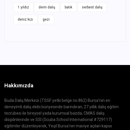
1 yıldız
derin dalış
batık
serbest dalış
deniz kızı
gezi
Hakkımızda
Buda Dalış Merkezi (TSSF yetki belge no:862) Bursa'nın en
deneyimli dalış ekibi bünyesinde barındıran, 27 yıllık dalış eğitim
tecrübesi ile bireysel yada kurumsal bazda, CMAS dalış
disiplinlerinde ve SSI (Scuba School International #729117)
eğitimler düzenleyerek, Yeşil Bursa'nın maviye açılan kapısı