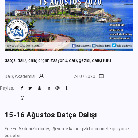
datça
,
dalış
,
dalış organizasyonu
,
dalış gezisi
,
dalışı turu
,
Dalış Akademisi
24.07.2020
Paylaş:
15-16 Ağustos Datça Dalışı
Ege ve Akdeniz'in birleştiği yerde kalan gizli bir cennete gidiyoruz
bu sefer...