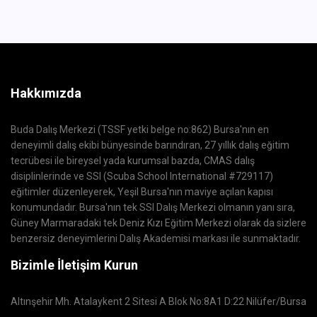
Hakkımızda
Buda Dalış Merkezi (TSSF yetki belge no:862) Bursa'nın en
deneyimli dalış ekibi bünyesinde barındıran, 27 yıllık dalış eğitim
tecrübesi ile bireysel yada kurumsal bazda, CMAS dalış
disiplinlerinde ve SSI (Scuba School International #729117)
eğitimler düzenleyerek, Yeşil Bursa'nın maviye açılan kapısı
konumundadır. Bursa'nın tek SSI Dalış Merkezi olmanın yanı sıra,
Güney Marmaradaki tek Deniz Kızı Eğitim Merkezi olarak da sizlere
benzersiz deneyimlerini Dalış Akademisi markası ile sunmaktadır.
Bizimle İletişim Kurun
Altınşehir Mh. Atalaykent 2 Sitesi A Blok No:8A1 D:22 Nilüfer/Bursa