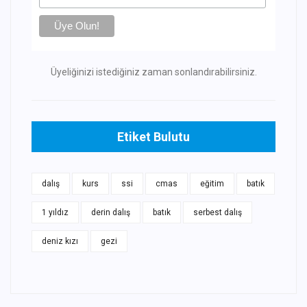
Üyeliğinizi istediğiniz zaman sonlandırabilirsiniz.
Etiket Bulutu
dalış
kurs
ssi
cmas
eğitim
batık
1 yıldız
derin dalış
batık
serbest dalış
deniz kızı
gezi