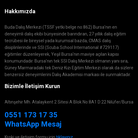
Hakkımızda
Buda Dalış Merkezi (TSSF yetki belge no:862) Bursa'nın en
deneyimli dalış ekibi bünyesinde barındıran, 27 yıllık dalış eğitim
tecrübesi ile bireysel yada kurumsal bazda, CMAS dalış
disiplinlerinde ve SSI (Scuba School International #729117)
eğitimler düzenleyerek, Yeşil Bursa'nın maviye açılan kapısı
konumundadır. Bursa'nın tek SSI Dalış Merkezi olmanın yanı sıra,
Güney Marmaradaki tek Deniz Kızı Eğitim Merkezi olarak da sizlere
benzersiz deneyimlerini Dalış Akademisi markası ile sunmaktadır.
Bizimle İletişim Kurun
Altınşehir Mh. Atalaykent 2 Sitesi A Blok No:8A1 D:22 Nilüfer/Bursa
0551 173 17 35
WhatsApp Mesaj
Kroki ve iletişim formu için
tıklayınız