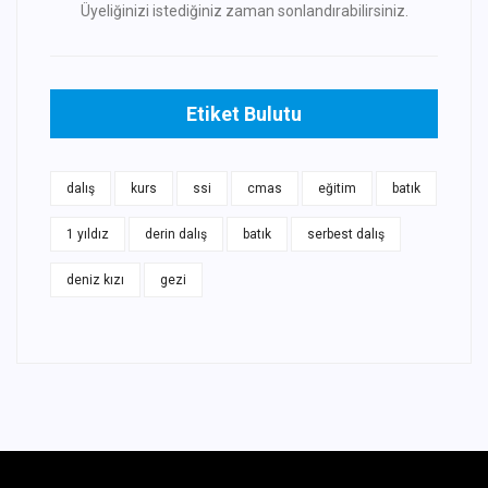
Üyeliğinizi istediğiniz zaman sonlandırabilirsiniz.
Etiket Bulutu
dalış
kurs
ssi
cmas
eğitim
batık
1 yıldız
derin dalış
batık
serbest dalış
deniz kızı
gezi