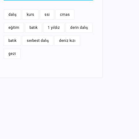
dalış
kurs
ssi
cmas
eğitim
batık
1 yıldız
derin dalış
batık
serbest dalış
deniz kızı
gezi