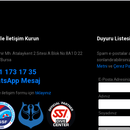
le İletişim Kurun
Duyuru Listes
hir Mh. Atalaykent 2 Sitesi A Blok No:8A1 D:22
Spam e-postalar a
/Bursa
sonlandırabilirsini
Metni
ve
Çerez Pol
1 173 17 35
tsApp Mesaj
E-Posta Adresini
e iletişim formu için
tıklayınız
Adınız
Soyadınız