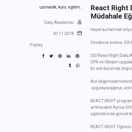
React Right D
uzmanlık
,
kurs
,
egitim
,
Müdahale Eği
Dalış Akademisi
Hayat kurtarmak isti
30.11.2018
Cevabınız evetse, SSI R
Paylaş:
SSI React Right Dalış A
CPR ve Oksijen uygulama
bir acil durumda doğru
Acil değernedirmelerde o
uygulayacağınızı, acil
REACT RIGHT programın
arttıracaktır.Ayrıca SS
eğitimlerinde güncel b
REACT RIGHT Öğrenci se