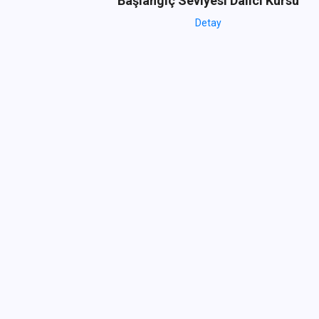
Başlangıç Seviyesi Dalıcı Kursu
Detay