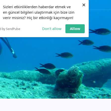
×
0551 173 17 35
Eğitim Alın
Sizleri etkinliklerden haberdar etmek ve
en güncel bilgileri ulaştırmak için bize izin
verir misiniz? Hiç bir etkinliği kaçırmayın!
LAR
ETKINLIKLER
BILGI BANKASI
İLETIŞIM
Don't allow
Allow
d by SendPulse