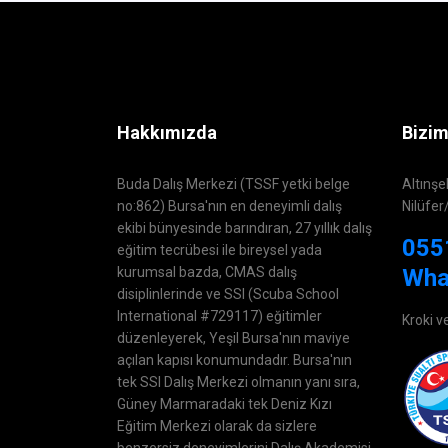
Hakkımızda
Bizim
Buda Dalış Merkezi (TSSF yetki belge
Altınşe
no:862) Bursa'nın en deneyimli dalış
Nilüfer
ekibi bünyesinde barındıran, 27 yıllık dalış
055
eğitim tecrübesi ile bireysel yada
kurumsal bazda, CMAS dalış
Wha
disiplinlerinde ve SSI (Scuba School
International #729117) eğitimler
Kroki v
düzenleyerek, Yeşil Bursa'nın maviye
açılan kapısı konumundadır. Bursa'nın
tek SSI Dalış Merkezi olmanın yanı sıra,
Güney Marmaradaki tek Deniz Kızı
Eğitim Merkezi olarak da sizlere