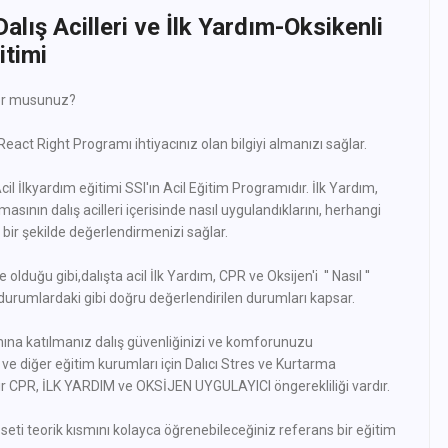
alış Acilleri ve İlk Yardım-Oksikenli
timi
yor musunuz?
eact Right Programı ihtiyacınız olan bilgiyi almanızı sağlar.
cil İlkyardım eğitimi SSI'ın Acil Eğitim Programıdır. İlk Yardım,
sının dalış acilleri içerisinde nasıl uygulandıklarını, herhangi
 bir şekilde değerlendirmenizi sağlar.
lduğu gibi,dalışta acil İlk Yardım, CPR ve Oksijen'i '' Nasıl ''
 durumlardaki gibi doğru değerlendirilen durumları kapsar.
a katılmanız dalış güvenliğinizi ve komforunuzu
I ve diğer eğitim kurumları için Dalıcı Stres ve Kurtarma
ir CPR, İLK YARDIM ve OKSİJEN UYGULAYICI öngerekliliği vardır.
ti teorik kısmını kolayca öğrenebileceğiniz referans bir eğitim