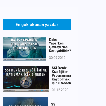
En çok okunan yazılar
Dalış
Yaparken
Çevreyi Nasıl
Koruyabiliriz?
30.09.2019
SSI Deniz
Kızı Eğitim
Programına
Kaydolmak
için 6 Neden
01.12.2020
SS