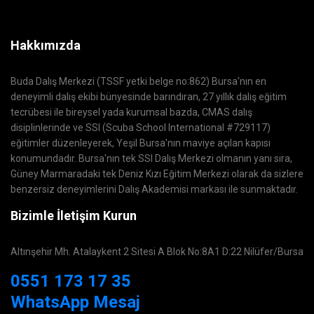
Hakkımızda
Buda Dalış Merkezi (TSSF yetki belge no:862) Bursa'nın en
deneyimli dalış ekibi bünyesinde barındıran, 27 yıllık dalış eğitim
tecrübesi ile bireysel yada kurumsal bazda, CMAS dalış
disiplinlerinde ve SSI (Scuba School International #729117)
eğitimler düzenleyerek, Yeşil Bursa'nın maviye açılan kapısı
konumundadır. Bursa'nın tek SSI Dalış Merkezi olmanın yanı sıra,
Güney Marmaradaki tek Deniz Kızı Eğitim Merkezi olarak da sizlere
benzersiz deneyimlerini Dalış Akademisi markası ile sunmaktadır.
Bizimle İletişim Kurun
Altınşehir Mh. Atalaykent 2 Sitesi A Blok No:8A1 D:22 Nilüfer/Bursa
0551 173 17 35
WhatsApp Mesaj