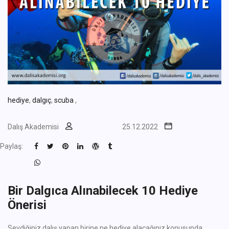
hediye
,
dalgıç
,
scuba
,
Dalış Akademisi
25.12.2022
Paylaş:
Bir Dalgıca Alınabilecek 10 Hediye
Önerisi
Sevdiğiniz dalış yapan birine ne hediye alacağınız konusunda