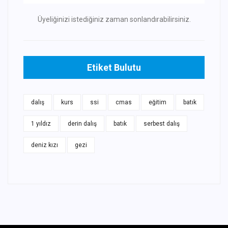
Üyeliğinizi istediğiniz zaman sonlandırabilirsiniz.
Etiket Bulutu
dalış
kurs
ssi
cmas
eğitim
batık
1 yıldız
derin dalış
batık
serbest dalış
deniz kızı
gezi