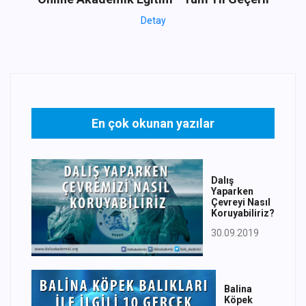
Detay
En çok okunan yazılar
Dalış
Yaparken
Çevreyi Nasıl
Koruyabiliriz?
30.09.2019
Balina
Köpek