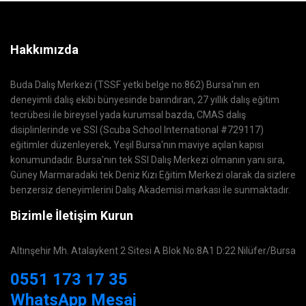
Hakkımızda
Buda Dalış Merkezi (TSSF yetki belge no:862) Bursa'nın en
deneyimli dalış ekibi bünyesinde barındıran, 27 yıllık dalış eğitim
tecrübesi ile bireysel yada kurumsal bazda, CMAS dalış
disiplinlerinde ve SSI (Scuba School International #729117)
eğitimler düzenleyerek, Yeşil Bursa'nın maviye açılan kapısı
konumundadır. Bursa'nın tek SSI Dalış Merkezi olmanın yanı sıra,
Güney Marmaradaki tek Deniz Kızı Eğitim Merkezi olarak da sizlere
benzersiz deneyimlerini Dalış Akademisi markası ile sunmaktadır.
Bizimle İletişim Kurun
Altınşehir Mh. Atalaykent 2 Sitesi A Blok No:8A1 D:22 Nilüfer/Bursa
0551 173 17 35
WhatsApp Mesaj