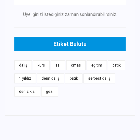
Üyeliğinizi istediğiniz zaman sonlandırabilirsiniz.
Etiket Bulutu
dalış
kurs
ssi
cmas
eğitim
batık
1 yıldız
derin dalış
batık
serbest dalış
deniz kızı
gezi