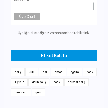
Üyeliğinizi istediğiniz zaman sonlandırabilirsiniz.
Etiket Bulutu
dalış
kurs
ssi
cmas
eğitim
batık
1 yıldız
derin dalış
batık
serbest dalış
deniz kızı
gezi