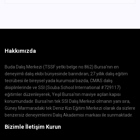
Hakkımızda
Buda Dalış Merkezi (TSSF yetki belge no:862) Bursa'nın en
deneyimli dalış ekibi bünyesinde barındıran, 27 yıllık dalış eğitim
tecrübesi ile bireysel yada kurumsal bazda, CMAS dalış
disiplinlerinde ve SSI (Scuba School International #729117)
eğitimler düzenleyerek, Yeşil Bursa'nın maviye açılan kapısı
konumundadır. Bursa'nın tek SSI Dalış Merkezi olmanın yanı sıra,
Güney Marmaradaki tek Deniz Kızı Eğitim Merkezi olarak da sizlere
benzersiz deneyimlerini Dalış Akademisi markası ile sunmaktadır.
Bizimle İletişim Kurun