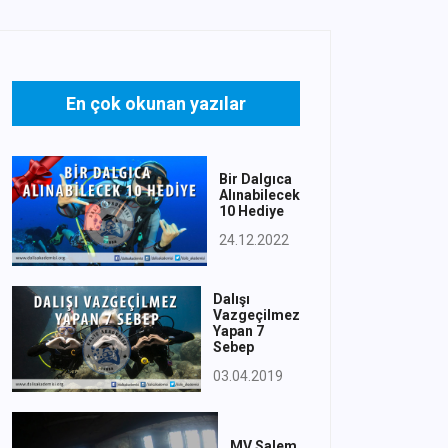
En çok okunan yazılar
Bir Dalgıca
Alınabilecek
10 Hediye
24.12.2022
Dalışı
Vazgeçilmez
Yapan 7
Sebep
03.04.2019
MV Salem