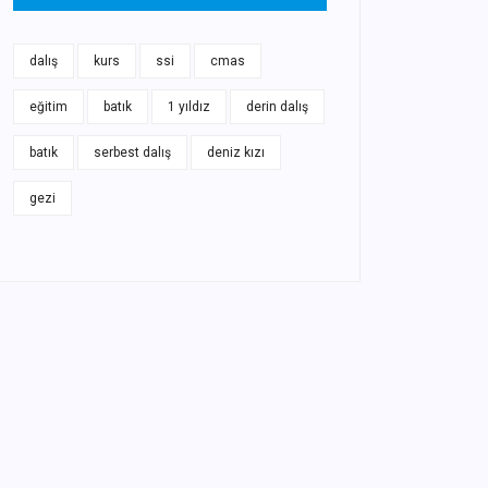
dalış
kurs
ssi
cmas
eğitim
batık
1 yıldız
derin dalış
batık
serbest dalış
deniz kızı
gezi