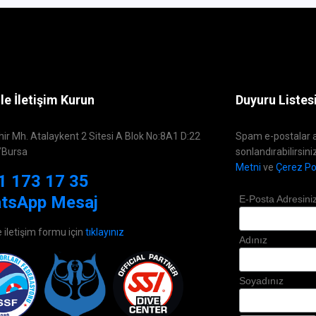
le İletişim Kurun
Duyuru Listes
hir Mh. Atalaykent 2 Sitesi A Blok No:8A1 D:22
Spam e-postalar a
/Bursa
sonlandırabilirsini
Metni
ve
Çerez Pol
1 173 17 35
tsApp Mesaj
E-Posta Adresini
e iletişim formu için
tıklayınız
Adınız
Soyadınız