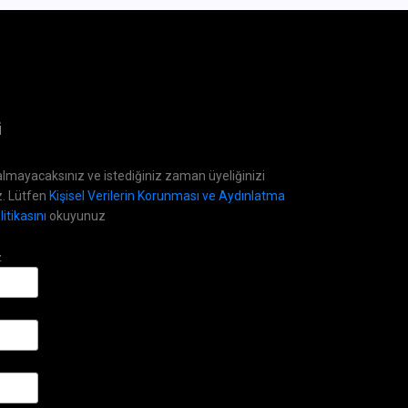
i
lmayacaksınız ve istediğiniz zaman üyeliğinizi
z. Lütfen
Kişisel Verilerin Korunması ve Aydınlatma
itikasını
okuyunuz
z