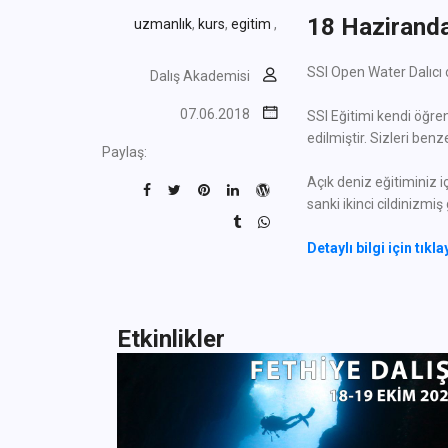
18 Haziranda
uzmanlık
,
kurs
,
egitim
,
SSI Open Water Dalıcı 
Dalış Akademisi
07.06.2018
SSI Eğitimi kendi öğre
edilmiştir. Sizleri benz
Paylaş:
Açık deniz eğitiminiz 
sanki ikinci cildinizmiş
Detaylı bilgi için tıkla
Etkinlikler