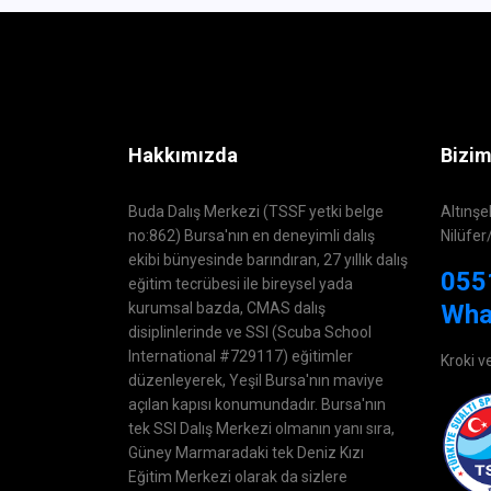
Hakkımızda
Bizim
Buda Dalış Merkezi (TSSF yetki belge
Altınşe
no:862) Bursa'nın en deneyimli dalış
Nilüfer
ekibi bünyesinde barındıran, 27 yıllık dalış
055
eğitim tecrübesi ile bireysel yada
kurumsal bazda, CMAS dalış
Wha
disiplinlerinde ve SSI (Scuba School
International #729117) eğitimler
Kroki v
düzenleyerek, Yeşil Bursa'nın maviye
açılan kapısı konumundadır. Bursa'nın
tek SSI Dalış Merkezi olmanın yanı sıra,
Güney Marmaradaki tek Deniz Kızı
Eğitim Merkezi olarak da sizlere