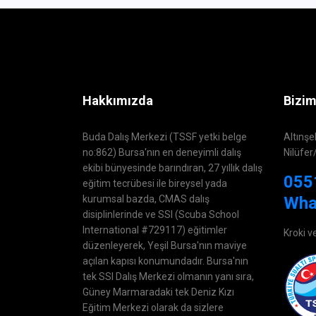
Hakkımızda
Bizim
Buda Dalış Merkezi (TSSF yetki belge
Altınşe
no:862) Bursa'nın en deneyimli dalış
Nilüfer
ekibi bünyesinde barındıran, 27 yıllık dalış
055
eğitim tecrübesi ile bireysel yada
kurumsal bazda, CMAS dalış
Wha
disiplinlerinde ve SSI (Scuba School
International #729117) eğitimler
Kroki v
düzenleyerek, Yeşil Bursa'nın maviye
açılan kapısı konumundadır. Bursa'nın
tek SSI Dalış Merkezi olmanın yanı sıra,
Güney Marmaradaki tek Deniz Kızı
Eğitim Merkezi olarak da sizlere