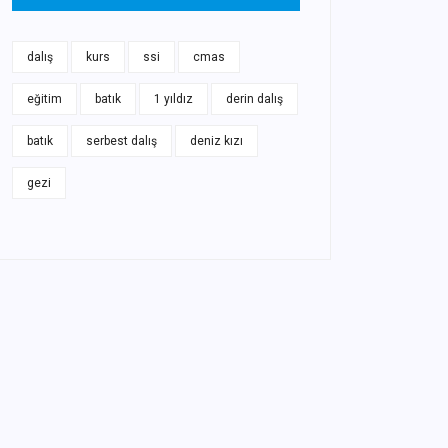
dalış
kurs
ssi
cmas
eğitim
batık
1 yıldız
derin dalış
batık
serbest dalış
deniz kızı
gezi