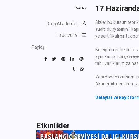
17 Haziranda
kurs
,
Sizler bu kursun teorik
Dalış Akademisi
sualtı dünyasının " kap
13.06.2019
ve sertifikalı bir takipç
Paylaş:
Bu eğitimlerinizde , si
aynı zamanda çevreye sa
tabii varlıklarımıza nas
Yeni dönem kursumuz 1
Akademik derslerimiz
Detaylar ve kayıt form
Etkinlikler