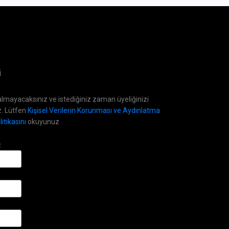
i
lmayacaksınız ve istediğiniz zaman üyeliğinizi
z. Lütfen
Kişisel Verilerin Korunması ve Aydınlatma
itikasını
okuyunuz
z