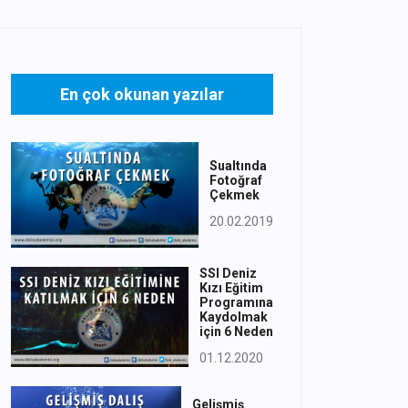
En çok okunan yazılar
Sualtında
Fotoğraf
Çekmek
20.02.2019
SSI Deniz
Kızı Eğitim
Programına
Kaydolmak
için 6 Neden
01.12.2020
Gelişmiş