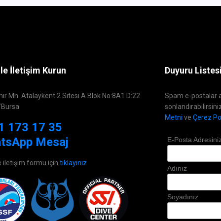
le İletişim Kurun
Duyuru Listes
hir Mh. Atalaykent 2 Sitesi A Blok No:8A1 D:22
Spam e-postalar a
/Bursa
sonlandırabilirsini
Metni
ve
Çerez Pol
1 173 17 35
tsApp Mesaj
E-Posta Adresini
e iletişim formu için
tıklayınız
Adınız
Soyadınız