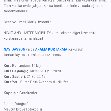
amacı size önemli becerileri eğlenceli bir ortamda kazandırmaktır.
Tüm kurslar evde çalışarak, kısa teorik derslerle ve suda eğitimle
tamamlanabilir
Gece ve Limitli Görüş Uzmanlığı
NIGHT AND LIMITED VISIBILITY kursu alırken diğer Uzmanlık
kurslarını da tamamlayın!
NAVIGASYON
ya da
ARAMA KURTARMA
bu kursun
tamamlayıcısıdır. İmkanlarınız sınırsız!
Kurs Kontenjanı:
10 kişi
Kurs Başlangıç Tarihi:
28 Eylül 2020
Kurs Saatleri:
21:30-22:45
Kurs Yeri:
Bursa Dalış Akademisi - Nilüfer
Kayıt İçin Gerekenler
1 adet fotoğraf
Mevcut Bröve Fotokopisi