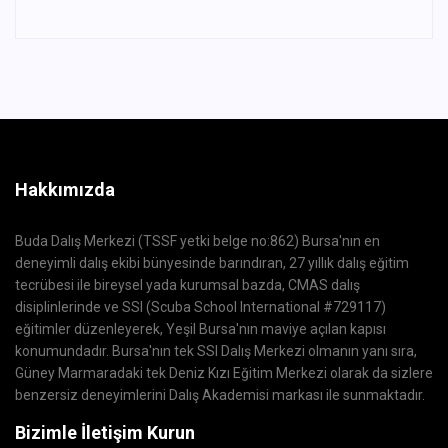
Hakkımızda
Buda Dalış Merkezi (TSSF yetki belge no:862) Bursa'nın en
deneyimli dalış ekibi bünyesinde barındıran, 27 yıllık dalış eğitim
tecrübesi ile bireysel yada kurumsal bazda, CMAS dalış
disiplinlerinde ve SSI (Scuba School International #729117)
eğitimler düzenleyerek, Yeşil Bursa'nın maviye açılan kapısı
konumundadır. Bursa'nın tek SSI Dalış Merkezi olmanın yanı sıra,
Güney Marmaradaki tek Deniz Kızı Eğitim Merkezi olarak da sizlere
benzersiz deneyimlerini Dalış Akademisi markası ile sunmaktadır.
Bizimle İletişim Kurun