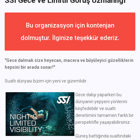
SSI Gece ve Limitli Görüş Uzmanlığı
Bu organizasyon için kontenjan
dolmuştur. İlginize teşekkür ederiz.
"Gece dalmak size heyecan, macera ve büyüleyici güzelliklerin
hepsini bir arada sunar!"
Sualtı dünyası bizim için yeni ve gizemlidir.
Gece dalışı yaparken bu
dünyanın yepyeni yönlerini
keşfedebilir ve sualtı
denetimini tamamen farklı bir
perspektifle yaşayabilirsiniz.
Güneş battığında sualtındaki