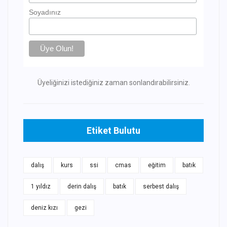
Soyadınız
Üyeliğinizi istediğiniz zaman sonlandırabilirsiniz.
Etiket Bulutu
dalış
kurs
ssi
cmas
eğitim
batık
1 yıldız
derin dalış
batık
serbest dalış
deniz kızı
gezi