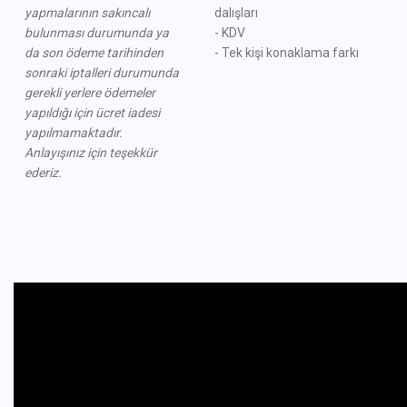
yapmalarının sakıncalı
dalışları
bulunması durumunda ya
- KDV
da
son ödeme tarihinden
- Tek kişi konaklama farkı
sonraki iptalleri durumunda
gerekli
yerlere ödemeler
yapıldığı için
ücret iadesi
yapılmamaktadır.
Anlayışınız için teşekkür
ederiz.