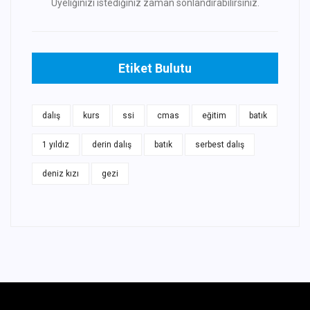
Üyeliğinizi istediğiniz zaman sonlandırabilirsiniz.
Etiket Bulutu
dalış
kurs
ssi
cmas
eğitim
batık
1 yıldız
derin dalış
batık
serbest dalış
deniz kızı
gezi