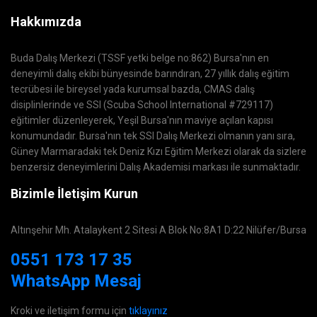
Hakkımızda
Buda Dalış Merkezi (TSSF yetki belge no:862) Bursa'nın en
deneyimli dalış ekibi bünyesinde barındıran, 27 yıllık dalış eğitim
tecrübesi ile bireysel yada kurumsal bazda, CMAS dalış
disiplinlerinde ve SSI (Scuba School International #729117)
eğitimler düzenleyerek, Yeşil Bursa'nın maviye açılan kapısı
konumundadır. Bursa'nın tek SSI Dalış Merkezi olmanın yanı sıra,
Güney Marmaradaki tek Deniz Kızı Eğitim Merkezi olarak da sizlere
benzersiz deneyimlerini Dalış Akademisi markası ile sunmaktadır.
Bizimle İletişim Kurun
Altınşehir Mh. Atalaykent 2 Sitesi A Blok No:8A1 D:22 Nilüfer/Bursa
0551 173 17 35
WhatsApp Mesaj
Kroki ve iletişim formu için
tıklayınız