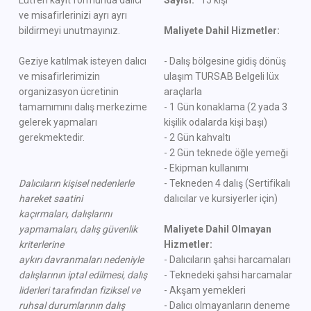
Lütfen kayıt formunda dalıcı
Sayısı:
15 kişi
ve misafirlerinizi ayrı ayrı
bildirmeyi unutmayınız.
Maliyete Dahil Hizmetler:
Geziye katılmak isteyen dalıcı
- Dalış bölgesine gidiş dönüş
ve misafirlerimizin
ulaşım TURSAB Belgeli lüx
organizasyon ücretinin
araçlarla
tamamımını dalış merkezime
- 1 Gün konaklama (2 yada 3
gelerek yapmaları
kişilik odalarda kişi başı)
gerekmektedir.
- 2 Gün kahvaltı
- 2 Gün teknede öğle yemeği
- Ekipman kullanımı
Dalıcıların kişisel nedenlerle
- Tekneden 4 dalış (Sertifikalı
hareket saatini
dalıcılar ve kursiyerler için)
kaçırmaları,
dalışlarını
yapmamaları, dalış güvenlik
Maliyete Dahil Olmayan
kriterlerine
Hizmetler:
aykırı
davranmaları nedeniyle
- Dalıcıların şahsi harcamaları
dalışlarının iptal edilmesi,
dalış
- Teknedeki şahsi harcamalar
liderleri tarafından fiziksel ve
- Akşam yemekleri
ruhsal durumlarının
dalış
- Dalıcı olmayanların deneme