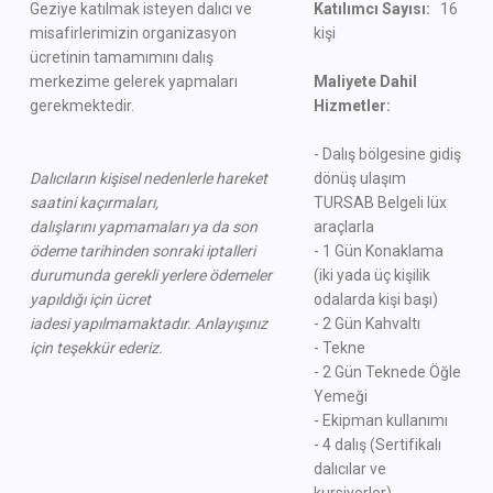
Geziye katılmak isteyen dalıcı ve
Katılımcı Sayısı:
16
misafirlerimizin organizasyon
kişi
ücretinin tamamımını dalış
merkezime gelerek yapmaları
Maliyete Dahil
gerekmektedir.
Hizmetler:
- Dalış bölgesine gidiş
Dalıcıların kişisel nedenlerle hareket
dönüş ulaşım
saatini kaçırmaları,
TURSAB Belgeli lüx
dalışlarını
yapmamaları ya da
son
araçlarla
ödeme tarihinden sonraki iptalleri
- 1 Gün Konaklama
durumunda gerekli
yerlere ödemeler
(iki yada üç kişilik
yapıldığı için
ücret
odalarda kişi başı)
iadesi
yapılmamaktadır.
Anlayışınız
- 2 Gün Kahvaltı
için teşekkür ederiz.
- Tekne
- 2 Gün Teknede Öğle
Yemeği
- Ekipman kullanımı
- 4 dalış (Sertifikalı
dalıcılar ve