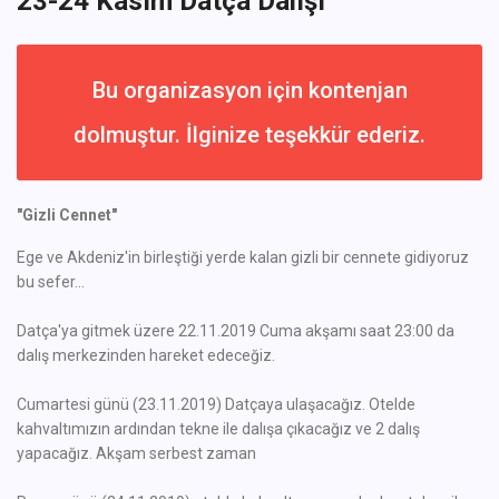
23-24 Kasım Datça Dalışı
Bu organizasyon için kontenjan
dolmuştur. İlginize teşekkür ederiz.
"Gizli Cennet"
Ege ve Akdeniz'in birleştiği yerde kalan gizli bir cennete gidiyoruz
bu sefer...
Datça'ya gitmek üzere 22.11.2019 Cuma akşamı saat 23:00 da
dalış merkezinden hareket edeceğiz.
Cumartesi günü (23.11.2019) Datçaya ulaşacağız. Otelde
kahvaltımızın ardından tekne ile dalışa çıkacağız ve 2 dalış
yapacağız. Akşam serbest zaman