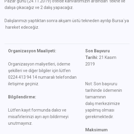
Pazar günü (24.11.2019) otelde kahvaltımızın ardından tekne ile
dalışa çıkacağız ve 2 dalış yapacağız.
Dalışlarımızı yaptıktan sonra akşam üstü tekneden ayrılıp Bursa`ya
hareket edeceğiz.
Organizasyon Maaliyeti:
Son Başvuru
Tarihi:
21 Kasım
Organizasyon maliyetleri, ödeme
2019
şekilleri ve diğer bilgiler için lütfen
0224 413 94 14 numaralı telefondan
iletişime geçiniz.
Not: Son başvuru
tarihinde ödemenin
Bilgilendirme:
tamamının
dalış merkezimize
Lütfen kayıt formunda dalıcı ve
yapılmış olması
misafirlerinizi ayrı ayrı bildirmeyi
gerekmektedir.
unutmayınız.
Maksimum