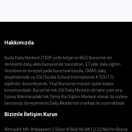
Hakkımızda
Buda Dalış Merkezi (TSSF yetki belge no:862) Bursa'nın en
deneyimli dalış ekibi bünyesinde barındıran, 27 yıllık dalış eğitim
tecrübesi ile bireysel yada kurumsal bazda, CMAS dalış
disiplinlerinde ve SSI (Scuba School International #729117)
eğitimler düzenleyerek, Yeşil Bursa'nın maviye açılan kapısı
konumundadır. Bursa'nın tek SSI Dalış Merkezi olmanın yanı sıra,
Güney Marmaradaki tek Deniz Kızı Eğitim Merkezi olarak da sizlere
benzersiz deneyimlerini Dalış Akademisi markası ile sunmaktadır.
Bizimle İletişim Kurun
Altınşehir Mh. Atalaykent 2 Sitesi A Blok No:8A1 D:22 Nilüfer/Bursa