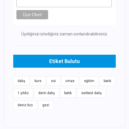
Üyeliğinizi istediğiniz zaman sonlandırabilirsiniz.
Etiket Bulutu
dalış
kurs
ssi
cmas
eğitim
batık
1 yıldız
derin dalış
batık
serbest dalış
deniz kızı
gezi