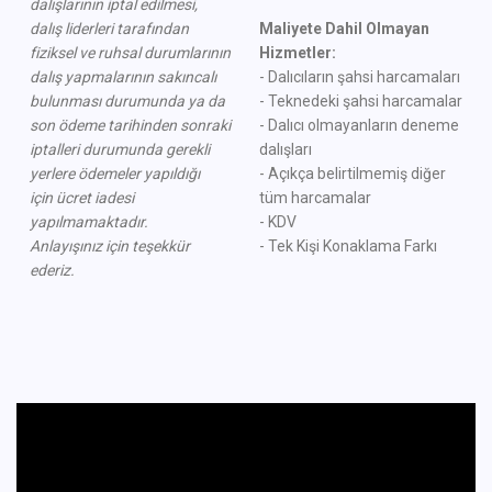
dalışlarının iptal edilmesi,
dalış liderleri tarafından
Maliyete Dahil Olmayan
fiziksel ve ruhsal durumlarının
Hizmetler:
dalış yapmalarının sakıncalı
- Dalıcıların şahsi harcamaları
bulunması durumunda ya da
- Teknedeki şahsi harcamalar
son ödeme tarihinden sonraki
- Dalıcı olmayanların deneme
iptalleri durumunda gerekli
dalışları
yerlere ödemeler yapıldığı
- Açıkça belirtilmemiş diğer
için
ücret iadesi
tüm harcamalar
yapılmamaktadır.
- KDV
Anlayışınız için teşekkür
- Tek Kişi Konaklama Farkı
ederiz.