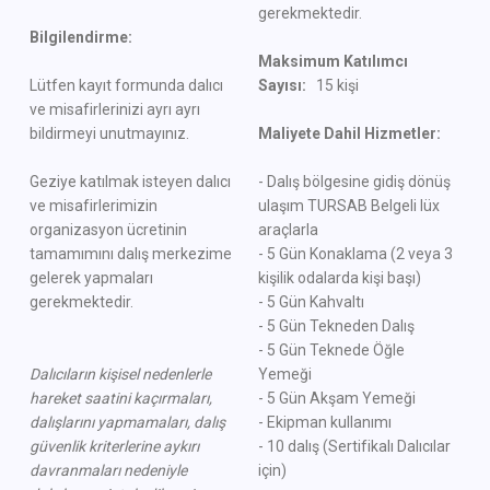
gerekmektedir.
Bilgilendirme:
Maksimum Katılımcı
Lütfen kayıt formunda dalıcı
Sayısı:
15 kişi
ve misafirlerinizi ayrı ayrı
bildirmeyi unutmayınız.
Maliyete Dahil Hizmetler:
Geziye katılmak isteyen dalıcı
- Dalış bölgesine gidiş dönüş
ve misafirlerimizin
ulaşım TURSAB Belgeli lüx
organizasyon ücretinin
araçlarla
tamamımını dalış merkezime
- 5 Gün Konaklama (2 veya 3
gelerek yapmaları
kişilik odalarda kişi başı)
gerekmektedir.
- 5 Gün Kahvaltı
- 5 Gün Tekneden Dalış
- 5 Gün Teknede Öğle
Dalıcıların kişisel nedenlerle
Yemeği
hareket saatini kaçırmaları,
- 5 Gün Akşam Yemeği
dalışlarını yapmamaları, dalış
- Ekipman kullanımı
güvenlik kriterlerine aykırı
- 10 dalış (Sertifikalı Dalıcılar
davranmaları nedeniyle
için)