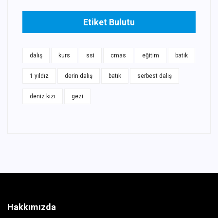
Etiket Bulutu
dalış
kurs
ssi
cmas
eğitim
batık
1 yıldız
derin dalış
batık
serbest dalış
deniz kızı
gezi
Hakkımızda