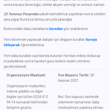
sonra karaya döneceğiz, otelde akşam yemeği ve serbest zaman.
22 Temmuz Perşembe
sabah kahvaltımızı yaptıktan sonra otelden
çıkış yapıp Bursa'ya dönüş için yola çıkacağız
Bodrumdaki dalış noktalarına
buradan
göz atabilirsiniz.
Yeni dönemde yapılacak dalışlar için değişen kuralları
buraya
tıklayarak
öğrenebilirsiniz.
Yeni dalış kuralları sayfasında bulunan formları indirip doldurup
imzaladıktan sonra hareket günü bizlere teslim etmeniz
gerekmektedir.
Organizasyon Maaliyeti:
Son Başvuru Tarihi:
30
Haziran 2021
Organizasyon maliyetleri,
ödeme şekilleri ve diğer
bilgiler için lütfen 0224 413
Not: Son başvuru tarihinde
94 14 numaralı telefondan
ödemenin tamamının dalış
iletişime geçiniz.
merkezimize yapılmış olması