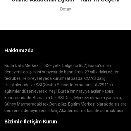
Detay
Hakkımızda
Buda Dalış Merkezi (TSSF yetki belge no:862) Bursa'nın en
deneyimli dalış ekibi bünyesinde barındıran, 27 yıllık dalış eğitim
tecrübesi ile bireysel yada kurumsal bazda, CMAS dalış
disiplinlerinde ve SSI (Scuba School International #729117)
eğitimler düzenleyerek, Yeşil Bursa'nın maviye açılan kapısı
konumundadır. Bursa'nın tek SSI Dalış Merkezi olmanın yanı sıra,
Güney Marmaradaki tek Deniz Kızı Eğitim Merkezi olarak da sizlere
benzersiz deneyimlerini Dalış Akademisi markası ile sunmaktadır.
Bizimle İletişim Kurun