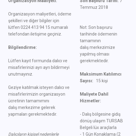
Organizasyon Maaliyeti:
Son Başvuru Tarihi:
7
Temmuz 2018
Organizasyon maliyetleri, ödeme
şekilleri ve diğer bilgiler için
lütfen 0224 413 94 15 numaralı
Not: Son başvuru
telefondan iletişime geçiniz.
tarihinde ödemenin
tamamının
Bilgilendirme:
dalış merkezimize
yapılmış olması
Lütfen kayıt formunda dalıcı ve
gerekmektedir.
misafirlerinizi ayrı ayrı bildirmeyi
unutmayınız.
Maksimum Katılımcı
Sayısı:
15 kişi
Geziye katılmak isteyen dalıcı ve
misafirlerimizin organizasyon
Maliyete Dahil
ücretinin tamamımını
Hizmetler:
dalış merkezime gelerek
yapmaları gerekmektedir.
- Dalış bölgesine gidiş
dönüş ulaşım TURSAB
Belgeli lüx araçlarla
Dalıcıların kişisel nedenlerle
- 1 Gün Konaklama (2