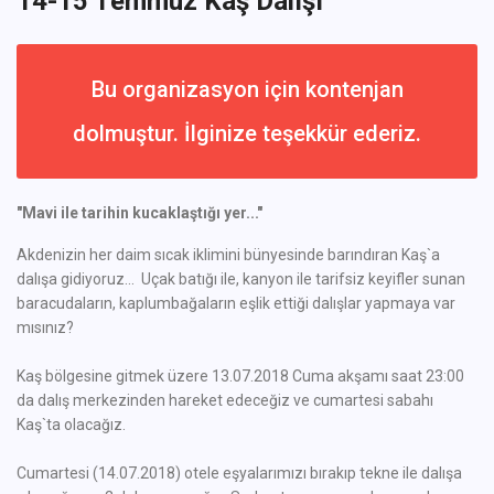
14-15 Temmuz Kaş Dalışı
Bu organizasyon için kontenjan
dolmuştur. İlginize teşekkür ederiz.
"Mavi ile tarihin kucaklaştığı yer..."
Akdenizin her daim sıcak iklimini bünyesinde barındıran Kaş`a
dalışa gidiyoruz... Uçak batığı ile, kanyon ile tarifsiz keyifler sunan
baracudaların, kaplumbağaların eşlik ettiği dalışlar yapmaya var
mısınız?
Kaş bölgesine gitmek üzere 13.07.2018 Cuma akşamı saat 23:00
da dalış merkezinden hareket edeceğiz ve cumartesi sabahı
Kaş`ta olacağız.
Cumartesi (14.07.2018) otele eşyalarımızı bırakıp tekne ile dalışa