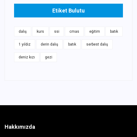
Etiket Bulutu
dalış
kurs
ssi
cmas
eğitim
batık
1 yıldız
derin dalış
batık
serbest dalış
deniz kızı
gezi
Hakkımızda