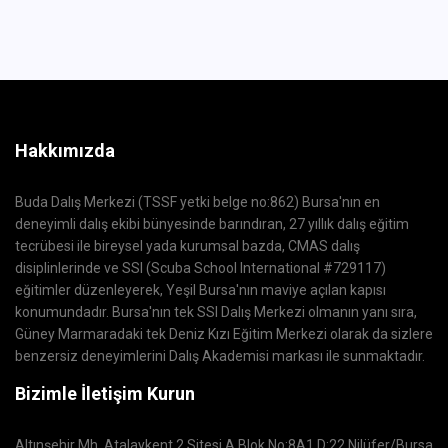
Hakkımızda
Buda Dalış Merkezi (TSSF yetki belge no:862) Bursa'nın en
deneyimli dalış ekibi bünyesinde barındıran, 27 yıllık dalış eğitim
tecrübesi ile bireysel yada kurumsal bazda, CMAS dalış
disiplinlerinde ve SSI (Scuba School International #729117)
eğitimler düzenleyerek, Yeşil Bursa'nın maviye açılan kapısı
konumundadır. Bursa'nın tek SSI Dalış Merkezi olmanın yanı sıra,
Güney Marmaradaki tek Deniz Kızı Eğitim Merkezi olarak da sizlere
benzersiz deneyimlerini Dalış Akademisi markası ile sunmaktadır.
Bizimle İletişim Kurun
Altınşehir Mh. Atalaykent 2 Sitesi A Blok No:8A1 D:22 Nilüfer/Bursa