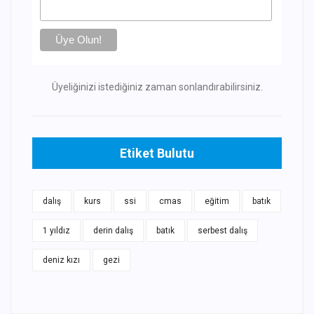
Üyeliğinizi istediğiniz zaman sonlandırabilirsiniz.
Etiket Bulutu
dalış
kurs
ssi
cmas
eğitim
batık
1 yıldız
derin dalış
batık
serbest dalış
deniz kızı
gezi