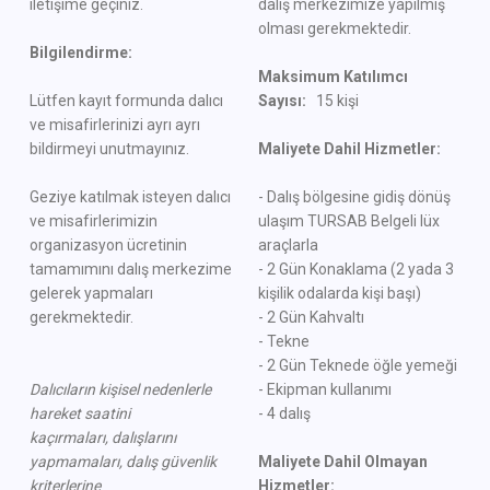
iletişime geçiniz.
dalış merkezimize yapılmış
olması gerekmektedir.
Bilgilendirme:
Maksimum Katılımcı
Lütfen kayıt formunda dalıcı
Sayısı:
15 kişi
ve misafirlerinizi ayrı ayrı
bildirmeyi unutmayınız.
Maliyete Dahil Hizmetler:
Geziye katılmak isteyen dalıcı
- Dalış bölgesine gidiş dönüş
ve misafirlerimizin
ulaşım TURSAB Belgeli lüx
organizasyon ücretinin
araçlarla
tamamımını dalış merkezime
- 2 Gün Konaklama (2 yada 3
gelerek yapmaları
kişilik odalarda kişi başı)
gerekmektedir.
- 2 Gün Kahvaltı
- Tekne
- 2 Gün Teknede öğle yemeği
Dalıcıların kişisel nedenlerle
- Ekipman kullanımı
hareket saatini
- 4 dalış
kaçırmaları,
dalışlarını
yapmamaları, dalış güvenlik
Maliyete Dahil Olmayan
kriterlerine
Hizmetler: