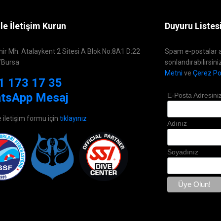
le İletişim Kurun
Duyuru Listes
hir Mh. Atalaykent 2 Sitesi A Blok No:8A1 D:22
Spam e-postalar a
/Bursa
sonlandırabilirsini
Metni
ve
Çerez Pol
1 173 17 35
tsApp Mesaj
E-Posta Adresini
e iletişim formu için
tıklayınız
Adınız
Soyadınız