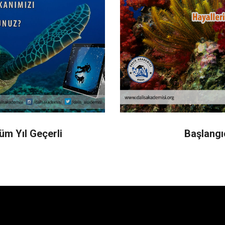
üm Yıl Geçerli
Başlangı