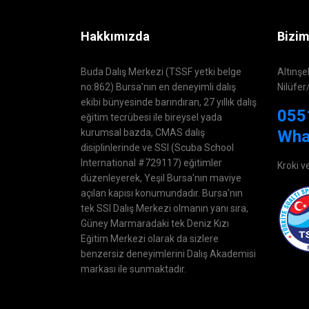
Hakkımızda
Bizim
Buda Dalış Merkezi (TSSF yetki belge
Altınşe
no:862) Bursa'nın en deneyimli dalış
Nilüfer
ekibi bünyesinde barındıran, 27 yıllık dalış
055
eğitim tecrübesi ile bireysel yada
kurumsal bazda, CMAS dalış
Wha
disiplinlerinde ve SSI (Scuba School
International #729117) eğitimler
Kroki v
düzenleyerek, Yeşil Bursa'nın maviye
açılan kapısı konumundadır. Bursa'nın
tek SSI Dalış Merkezi olmanın yanı sıra,
Güney Marmaradaki tek Deniz Kızı
Eğitim Merkezi olarak da sizlere
benzersiz deneyimlerini Dalış Akademisi
markası ile sunmaktadır.