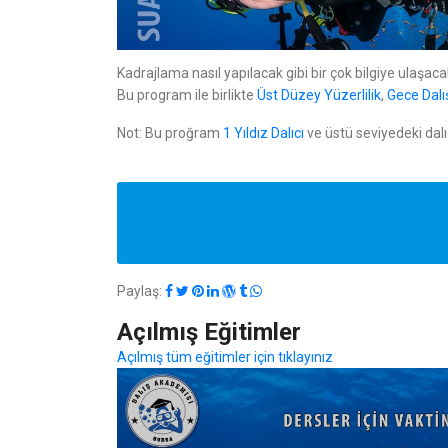
Kadrajlama nasıl yapılacak gibi bir çok bilgiye ulaşaca
Bu program ile birlikte
Üst Düzey Yüzerlilik
,
Gece Dalı
Not: Bu proğram
1 Yıldız Dalıcı
ve üstü seviyedeki dalıc
Paylaş:
Açılmış Eğitimler
Açılmış tüm eğitimler için tıklayınız