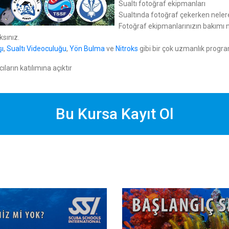
Sualtı fotoğraf ekipmanları
Sualtında fotoğraf çekerken neler
Fotoğraf ekipmanlarınızın bakımı na
ksınız.
şı
,
Sualtı Videoculuğu
,
Yön Bulma
ve
Nitroks
gibi bir çok uzmanlık program
ıların katılımına açıktır
Bu Kursa Kayıt Ol