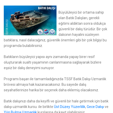
Büyülüleyici bir ortama sahip
olan Batık Dalışları, gerekli
eğitimi aldıktan sonra oldukça
güvenli bir dalış türüdür. Bir çok
dalıcının hayalini süsleyen
batıklara, nasıl dalacağınız, güvenlik önemleri gibi bir çok bilgiyi bu
programda bulabilirsiniz.
Batıkların büyüleyici yapısı aynı zamanda yapay birer resif
oluşturarak sualtı yaşamının canlanmasına sağlayarak bizlere
eşsiz bir dalış deneyimi sunuyor.
Programı başarı ile tamamladığınızda TSSF Batık Dalışı Uzmanlık
brövesi almaya hak kazanacaksınız. Bu sayede dalış
seyahatlerinize harika bir seçenek daha eklemiş olacaksınız.
Batık dalışınızı daha da keyifli ve güvenli bir hale getirmek için batık
dalışı uzmanlık kursu ile birlikte
Üst Düzey Yüzerlilik
,
Gece Dalışı
ve
Yön Bulma Uzmanlık
kurslarına da kayıt olabilirsiniz.