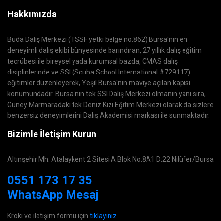
Hakkımızda
Buda Dalış Merkezi (TSSF yetki belge no:862) Bursa'nın en
deneyimli dalış ekibi bünyesinde barındıran, 27 yıllık dalış eğitim
tecrübesi ile bireysel yada kurumsal bazda, CMAS dalış
disiplinlerinde ve SSI (Scuba School International #729117)
eğitimler düzenleyerek, Yeşil Bursa'nın maviye açılan kapısı
konumundadır. Bursa'nın tek SSI Dalış Merkezi olmanın yanı sıra,
Güney Marmaradaki tek Deniz Kızı Eğitim Merkezi olarak da sizlere
benzersiz deneyimlerini Dalış Akademisi markası ile sunmaktadır.
Bizimle İletişim Kurun
Altınşehir Mh. Atalaykent 2 Sitesi A Blok No:8A1 D:22 Nilüfer/Bursa
0551 173 17 35
WhatsApp Mesaj
Kroki ve iletişim formu için
tıklayınız