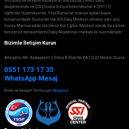
tecrübesi ile bireysel yada kurumsal bazda, CMAS dalış
disiplinlerinde ve SSI (Scuba School International #729117)
eğitimler düzenleyerek, Yeşil Bursa'nın maviye açılan kapısı
konumundadır. Bursa'nın tek SSI Dalış Merkezi olmanın yanı sıra,
Güney Marmaradaki tek Deniz Kızı Eğitim Merkezi olarak da sizlere
benzersiz deneyimlerini Dalış Akademisi markası ile sunmaktadır.
Bizimle İletişim Kurun
Altınşehir Mh. Atalaykent 2 Sitesi A Blok No:8A1 D:22 Nilüfer/Bursa
0551 173 17 35
WhatsApp Mesaj
Kroki ve iletişim formu için
tıklayınız