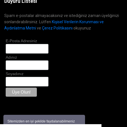
Duyuru Listesi
Spam e-postalar almayacaksınız ve istediğiniz zaman üyeliğinizi
sonlandırabilirsiniz. Lütfen
Kişisel Verilerin Korunması ve
Aydınlatma Metni
ve
Çerez Politikasını
okuyunuz
E-Posta Adresiniz
Adınız
Soyadınız
Sitemizden en iyi şekilde faydalanabilmeniz
için çerezler kullanılmaktadır. Bu siteye giriş