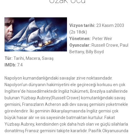
Vizyon tarihi:
23 Kasım 2003
(2s 18dk)
Yönetmen:
Peter Weir
Oyuncular:
Russell Crowe, Paul
Bettany, Billy Boyd
Tür:
Tarihi, Macera, Savaş
IMDb:
7.4
Napolyon kumandanlığındaki savaşlar zirve noktasındadır.
Napolyon'un dünyanın hakimiyetini ele geçireceği korkusu en çok
İngiltere'de hissedilmektedir.İngiliz hükümeti, Brezilya sahillerinde
bulunan Yüzbaşı Aubrey(Russell Crowe) komutanlığındaki savaş
gemisini, Fransızların Acheron adlı dev savaş gemisini yoketmekle
görevlendirir. İki geminin ilkkarşılaşmasında İngiliz gemisi çok
büyük hasar alır ve sis sayesinde batmaktan kurtulur. Fakat
Yüzbaşı Aubrey, kendisinden çok daha hızlı olan ve güçlü silahlarla
donatılmış Fransız gemisini takipte kararlıdır. Pasifik Okyanusunda