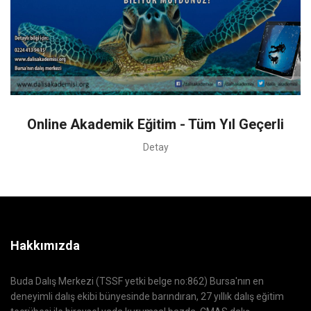
Online Akademik Eğitim - Tüm Yıl Geçerli
Detay
Hakkımızda
Buda Dalış Merkezi (TSSF yetki belge no:862) Bursa'nın en
deneyimli dalış ekibi bünyesinde barındıran, 27 yıllık dalış eğitim