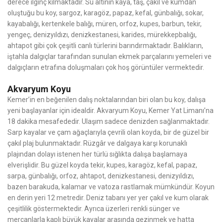
derece ilginç kılmaktadır. Su altının kaya, taş, çakıl ve kumdan
oluştuğu bu koy, sargoz, karagöz, papaz, kefal, günbalığı, sokar,
kayabalığı, kertenkele balığı, müren, orfoz, kupes, barbun, tekir,
yengeç, denizyıldızı, denizkestanesi, karides, mürekkepbalığı,
ahtapot gibi çok çeşitli canlı türlerini barındırmaktadır. Balıkların,
iştahla dalgıçlar tarafından sunulan ekmek parçalarını yemeleri ve
dalgıçların etrafına doluşmaları çok hoş görüntüler vermektedir.
Akvaryum Koyu
Kemer’in en beğenilen dalış noktalarından biri olan bu koy, dalışa
yeni başlayanlar için idealdir. Akvaryum Koyu, Kemer Yat Limanı’na
18 dakika mesafededir. Ulaşım sadece denizden sağlanmaktadır.
Sarp kayalar ve çam ağaçlarıyla çevrili olan koyda, bir de güzel bir
çakıl plaj bulunmaktadır. Rüzgâr ve dalgaya karşı korunaklı
plajından dolayı istenen her türlü sığlıkta dalışa başlamaya
elverişlidir. Bu güzel koyda tekir, kupes, karagöz, kefal, papaz,
sarpa, günbalığı, orfoz, ahtapot, denizkestanesi, denizyıldızı,
bazen barakuda, kalamar ve vatoza rastlamak mümkündür. Koyun
en derin yeri 12 metredir. Deniz tabanı yer yer çakıl ve kum olarak
çeşitlilik göstermektedir. Ayrıca üzerleri renkli sünger ve
mercanlarla kaplı büyük kayalar arasında gezinmek ve hatta