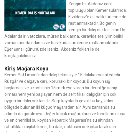
Zengin bir Akdeniz canlı
topluluğu olan Kemer sularında,
Kızıldeniz’e ait balık türlerine de
rastlanmaktadır. Bölgenin
zengin bir dalış noktası olan Üç
Adalar’da iri vatozlara, müren balıklarına, karavidelere, yılın belirli
zamanlarında orkinos ve barakuda sürülerine rastlanmaktadır.
Eğer şanslı gününüzde iseniz, Akdeniz fokları ile de
karşılaşabilirsiniz.
Kiriş Mağara Koyu
Kemer Yat Limanı’ndan dalış teknesiyle 15 dakika mesafededir.
Rüzgâr ve dalgaya karşı korunaklı bir koydur. Bu koyun sığ
başlaması ve uzantısının 18 metreye varan bir derinliğe sahip
olması hem yeni başlayan hem de sertifikalı dalgıçlar için çok
uygun bir dalış noktasıdır. Sarp kayalarla çevrili bu koy; adını
bölgede bulunan iki küçük mağaradan alır. Aynı zamanda su
altında da görülmeye değer küçük mağaraların ve tünellerin oluşu
ve en önemlisi bu koydan Kabarcık Mağarası’na su altından
rahatlıkla ulaşılabilmesi, bu dalış noktasını öne çıkartarak son