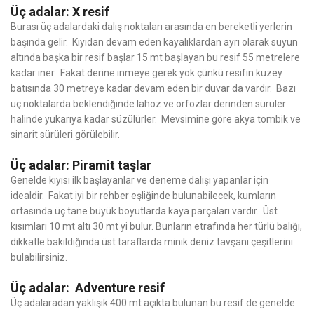
Üç adalar: X resif
Burası üç adalardaki dalış noktaları arasında en bereketli yerlerin
başında gelir. Kıyıdan devam eden kayalıklardan ayrı olarak suyun
altında başka bir resif başlar 15 mt başlayan bu resif 55 metrelere
kadar iner. Fakat derine inmeye gerek yok çünkü resifin kuzey
batısında 30 metreye kadar devam eden bir duvar da vardır. Bazı
uç noktalarda beklendiğinde lahoz ve orfozlar derinden sürüler
halinde yukarıya kadar süzülürler. Mevsimine göre akya tombik ve
sinarit sürüleri görülebilir.
Üç adalar: Piramit taşlar
Genelde kıyısı ilk başlayanlar ve deneme dalışı yapanlar için
idealdir. Fakat iyi bir rehber eşliğinde bulunabilecek, kumların
ortasında üç tane büyük boyutlarda kaya parçaları vardır. Üst
kısımları 10 mt altı 30 mt yi bulur. Bunların etrafında her türlü balığı,
dikkatle bakıldığında üst taraflarda minik deniz tavşanı çeşitlerini
bulabilirsiniz.
Üç adalar: Adventure resif
Üç adalaradan yaklışık 400 mt açıkta bulunan bu resif de genelde