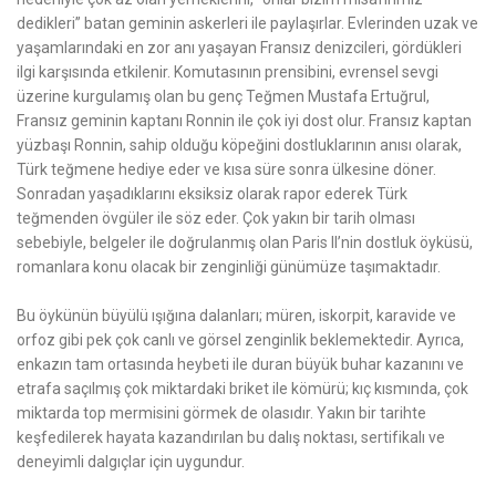
dedikleri” batan geminin askerleri ile paylaşırlar. Evlerinden uzak ve
yaşamlarındaki en zor anı yaşayan Fransız denizcileri, gördükleri
ilgi karşısında etkilenir. Komutasının prensibini, evrensel sevgi
üzerine kurgulamış olan bu genç Teğmen Mustafa Ertuğrul,
Fransız geminin kaptanı Ronnin ile çok iyi dost olur. Fransız kaptan
yüzbaşı Ronnin, sahip olduğu köpeğini dostluklarının anısı olarak,
Türk teğmene hediye eder ve kısa süre sonra ülkesine döner.
Sonradan yaşadıklarını eksiksiz olarak rapor ederek Türk
teğmenden övgüler ile söz eder. Çok yakın bir tarih olması
sebebiyle, belgeler ile doğrulanmış olan Paris II’nin dostluk öyküsü,
romanlara konu olacak bir zenginliği günümüze taşımaktadır.
Bu öykünün büyülü ışığına dalanları; müren, iskorpit, karavide ve
orfoz gibi pek çok canlı ve görsel zenginlik beklemektedir. Ayrıca,
enkazın tam ortasında heybeti ile duran büyük buhar kazanını ve
etrafa saçılmış çok miktardaki briket ile kömürü; kıç kısmında, çok
miktarda top mermisini görmek de olasıdır. Yakın bir tarihte
keşfedilerek hayata kazandırılan bu dalış noktası, sertifikalı ve
deneyimli dalgıçlar için uygundur.