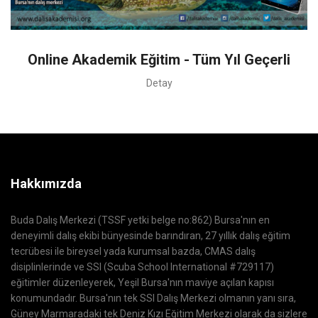
Online Akademik Eğitim - Tüm Yıl Geçerli
Detay
Hakkımızda
Buda Dalış Merkezi (TSSF yetki belge no:862) Bursa'nın en
deneyimli dalış ekibi bünyesinde barındıran, 27 yıllık dalış eğitim
tecrübesi ile bireysel yada kurumsal bazda, CMAS dalış
disiplinlerinde ve SSI (Scuba School International #729117)
eğitimler düzenleyerek, Yeşil Bursa'nın maviye açılan kapısı
konumundadır. Bursa'nın tek SSI Dalış Merkezi olmanın yanı sıra,
Güney Marmaradaki tek Deniz Kızı Eğitim Merkezi olarak da sizlere