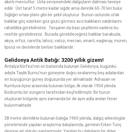
akıntı mevcuttur. Usta seviyesindeki dalgıçların dalması tavsiye
edilir. Üst taraf 5 metre kadar sığdır ama derinlik 60-70 leri bulur.
Sığlığın ortası plato gibi bir şekil oluşturur. Bunun üstünde ufak
balıklar göç ederken göz gözü görmez avcı balıkların saldırılarını
rahatlıkla görebilirsiniz. Tavşanın da bazı çeşitlerini sadece bu
resifde görebilirsiniz. Burada görebileceğiniz balıklar barakuda,
akya, orfoz, caretta, lahoz, vatoz, mercan, sinarit, eagleray, müren,
lipsoz ve derinlerde berber balıklarıdır.
Gelidonya Antik Batığı: 3200 yıllık gizem!
Antalya Körfezi’nin en batısında bulunan Gelidonya, bugünkü
adıyla Taşlık Burnu’nun güneyine doğru sıralanmış beş adalardan
en büyüğünün güney doğusunda yer almaktadır. Adrasan ve
Kumluca ilçesi arasında bulunan bölge, ilk olarak 1954 yılında
Bodrumlu bir süngerci tarafından keşfedilmiştir. Bir burun
oluşturan bölgede aynı zamanda bir de aynı adla anılan fener
bulunmaktadır.
28 metre derinlikte bulunan batığa 1960 yılında, dalgıç arkeologlar
yönetiminde yapılan araştırma dalışlarında, geminin Erken Tunç
devrine ait olduğu saptanmıştır. Yapılan bu dalışların bir diğer