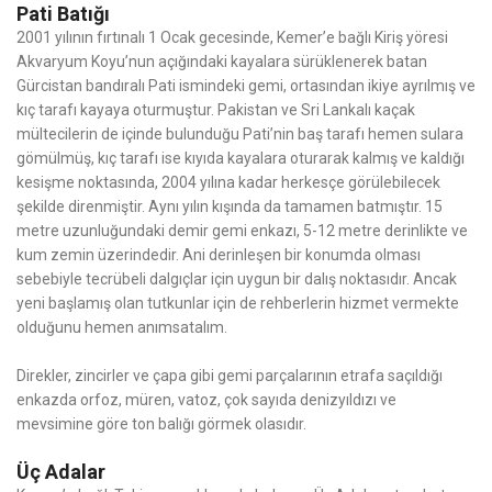
Pati Batığı
2001 yılının fırtınalı 1 Ocak gecesinde, Kemer’e bağlı Kiriş yöresi
Akvaryum Koyu’nun açığındaki kayalara sürüklenerek batan
Gürcistan bandıralı Pati ismindeki gemi, ortasından ikiye ayrılmış ve
kıç tarafı kayaya oturmuştur. Pakistan ve Sri Lankalı kaçak
mültecilerin de içinde bulunduğu Pati’nin baş tarafı hemen sulara
gömülmüş, kıç tarafı ise kıyıda kayalara oturarak kalmış ve kaldığı
kesişme noktasında, 2004 yılına kadar herkesçe görülebilecek
şekilde direnmiştir. Aynı yılın kışında da tamamen batmıştır. 15
metre uzunluğundaki demir gemi enkazı, 5-12 metre derinlikte ve
kum zemin üzerindedir. Ani derinleşen bir konumda olması
sebebiyle tecrübeli dalgıçlar için uygun bir dalış noktasıdır. Ancak
yeni başlamış olan tutkunlar için de rehberlerin hizmet vermekte
olduğunu hemen anımsatalım.
Direkler, zincirler ve çapa gibi gemi parçalarının etrafa saçıldığı
enkazda orfoz, müren, vatoz, çok sayıda denizyıldızı ve
mevsimine göre ton balığı görmek olasıdır.
Üç Adalar