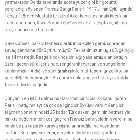
yatmaktadır. Deniz tabanında adeta yüzer gibi bir görüntü
sergilediği söylenen Fransız Batığı Paris II, 1917 yılının Eylül ayında,
Topçu Teğmen Mustafa Ertuğrul Aker komutasındaki küçük bir
Türk taburunun, Koca Burun Tepe’sinden 7.7’lik çapta açtığı top
ateşi sonucunda batmıştır.
Savaş öncesi balıkçı teknesi olarak inşa edilen gemi, sonradan
savaş gemisine dönüştürülmüştür. Teknenin uzunluğu 65, genişliği
ise 14 metredir. Rasgele çok hoş bir ışığı yakalamış olan batığın
üzeri, geçen süre içerisinde, rengârenk mercan ve süngerlerle
kaplanmıştır. Aldığı ve saçtığı şık ışık ile muhteşem güzellikte bir
görselliğe dönüşmüştür. Bu durum dalgıçlar için hiç kuşku yok ki
tahrik edici bir çağrıdır.
Dünyanın en iyi 50 dalma noktasından birisi olarak kabul gören
Paris II batığının ayrıca çok da ilginç bir öyküsü vardır: Genç bir
teğmen yönetimindeki 25 kadar Türk askeri, geminin batmasıyla
birlikte boğulma tehlikesi geçiren Fransız bahriyelerinin yardımına
canla başla koşarak karaya çıkmalarını sağlar ve hayatlarını
kurtarır. Kuru giyeceklerini, gerçekte dönemin ağır şartları
nedeniyle çok az olan yemeklerini, “onlar bizim misafirimiz