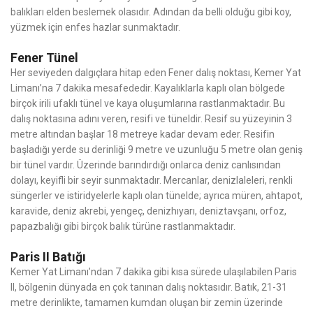
balıkları elden beslemek olasıdır. Adından da belli olduğu gibi koy,
yüzmek için enfes hazlar sunmaktadır.
Fener Tünel
Her seviyeden dalgıçlara hitap eden Fener dalış noktası, Kemer Yat
Limanı’na 7 dakika mesafededir. Kayalıklarla kaplı olan bölgede
birçok irili ufaklı tünel ve kaya oluşumlarına rastlanmaktadır. Bu
dalış noktasına adını veren, resifi ve tüneldir. Resif su yüzeyinin 3
metre altından başlar 18 metreye kadar devam eder. Resifin
başladığı yerde su derinliği 9 metre ve uzunluğu 5 metre olan geniş
bir tünel vardır. Üzerinde barındırdığı onlarca deniz canlısından
dolayı, keyifli bir seyir sunmaktadır. Mercanlar, denizlaleleri, renkli
süngerler ve istiridyelerle kaplı olan tünelde; ayrıca müren, ahtapot,
karavide, deniz akrebi, yengeç, denizhıyarı, deniztavşanı, orfoz,
papazbalığı gibi birçok balık türüne rastlanmaktadır.
Paris II Batığı
Kemer Yat Limanı’ndan 7 dakika gibi kısa sürede ulaşılabilen Paris
II, bölgenin dünyada en çok tanınan dalış noktasıdır. Batık, 21-31
metre derinlikte, tamamen kumdan oluşan bir zemin üzerinde