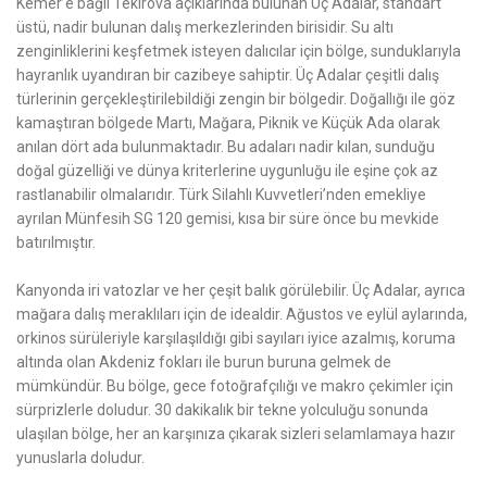
Kemer’e bağlı Tekirova açıklarında bulunan Üç Adalar, standart
üstü, nadir bulunan dalış merkezlerinden birisidir. Su altı
zenginliklerini keşfetmek isteyen dalıcılar için bölge, sunduklarıyla
hayranlık uyandıran bir cazibeye sahiptir. Üç Adalar çeşitli dalış
türlerinin gerçekleştirilebildiği zengin bir bölgedir. Doğallığı ile göz
kamaştıran bölgede Martı, Mağara, Piknik ve Küçük Ada olarak
anılan dört ada bulunmaktadır. Bu adaları nadir kılan, sunduğu
doğal güzelliği ve dünya kriterlerine uygunluğu ile eşine çok az
rastlanabilir olmalarıdır. Türk Silahlı Kuvvetleri’nden emekliye
ayrılan Münfesih SG 120 gemisi, kısa bir süre önce bu mevkide
batırılmıştır.
Kanyonda iri vatozlar ve her çeşit balık görülebilir. Üç Adalar, ayrıca
mağara dalış meraklıları için de idealdir. Ağustos ve eylül aylarında,
orkinos sürüleriyle karşılaşıldığı gibi sayıları iyice azalmış, koruma
altında olan Akdeniz fokları ile burun buruna gelmek de
mümkündür. Bu bölge, gece fotoğrafçılığı ve makro çekimler için
sürprizlerle doludur. 30 dakikalık bir tekne yolculuğu sonunda
ulaşılan bölge, her an karşınıza çıkarak sizleri selamlamaya hazır
yunuslarla doludur.