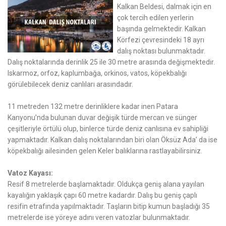
Kalkan Beldesi, dalmak için en
çok tercih edilen yerlerin
başında gelmektedir. Kalkan
Körfezi çevresindeki 18 ayrı
dalış noktası bulunmaktadır.
Dalış noktalarında derinlik 25 ile 30 metre arasında değişmektedir.
Iskarmoz, orfoz, kaplumbağa, orkinos, vatos, köpekbalığı
görülebilecek deniz canlıları arasındadır.
11 metreden 132 metre derinliklere kadar inen Patara
Kanyonu’nda bulunan duvar değişik türde mercan ve sünger
çeşitleriyle örtülü olup, binlerce türde deniz canlısına ev sahipliği
yapmaktadır. Kalkan dalış noktalarından biri olan Öksüz Ada’ da ise
köpekbalığı ailesinden gelen Keler balıklarına rastlayabilirsiniz.
Vatoz Kayası:
Resif 8 metrelerde başlamaktadır. Oldukça geniş alana yayılan
kayalığın yaklaşık çapı 60 metre kadardır. Dalış bu geniş çaplı
resifin etrafında yapılmaktadır. Taşların bitip kumun başladığı 35
metrelerde ise yöreye adını veren vatozlar bulunmaktadır.