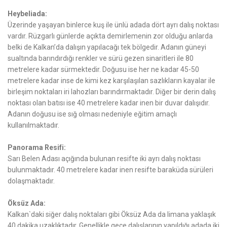
Heybeliada:
Üzerinde yaşayan binlerce kuş ile ünlü adada dört ayrı dalış noktası
vardır. Rüzgarlı günlerde açıkta demirlemenin zor olduğu anlarda
belki de Kalkan’da dalışın yapılacağı tek bölgedir. Adanın güneyi
sualtında barındırdığı renkler ve sürü gezen sinaritleri ile 80
metrelere kadar sürmektedir. Doğusu ise her ne kadar 45-50
metrelere kadar inse de kimi kez karşılaşılan sazlıkların kayalar ile
birleşim noktaları iri lahozları barındırmaktadır. Diğer bir derin dalış
noktası olan batısı ise 40 metrelere kadar inen bir duvar dalışıdır.
Adanın doğusu ise sığ olması nedeniyle eğitim amaçlı
kullanılmaktadır.
Panorama Resifi:
Sarı Belen Adası açığında bulunan resifte iki ayrı dalış noktası
bulunmaktadır. 40 metrelere kadar inen resifte baraküda sürüleri
dolaşmaktadır.
Öksüz Ada:
Kalkan`daki siğer dalış noktaları gibi Öksüz Ada da limana yaklaşık
40 dakika uzaklıktadır. Genellikle gece dalışlarının yapıldığı adada iki