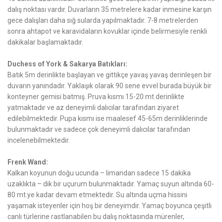
dalış noktası vardır. Duvarların 35 metrelere kadar inmesine karşın
gece dalışları daha sığ sularda yapılmaktadır. 7-8 metrelerden
sonra ahtapot ve karavidaların kovuklar içinde belirmesiyle renkli
dakikalar başlamaktadır.
Duchess of York & Sakarya Batıkları:
Batık 5m derinlikte başlayan ve gittikçe yavaş yavaş derinleşen bir
duvarın yanındadır. Yaklaşık olarak 90 sene evvel burada büyük bir
konteyner gemisi batmış. Pruva kısmı 15-20 mt derinlikte
yatmaktadır ve az deneyimli dalıcılar tarafından ziyaret
edilebilmektedir. Pupa kısmı ise maalesef 45-65m derinliklerinde
bulunmaktadır ve sadece çok deneyimli dalıcılar tarafından
incelenebilmektedir.
Frenk Wand:
Kalkan koyunun doğu ucunda – limandan sadece 15 dakika
uzaklıkta – dik bir uçurum bulunmaktadır. Yamaç suyun altında 60-
80 mt.ye kadar devam etmektedir. Su altında uçma hissini
yaşamak isteyenler için hoş bir deneyimdir. Yamaç boyunca çeşitli
canlı türlerine rastlanabilen bu dalış noktasında mürenler,