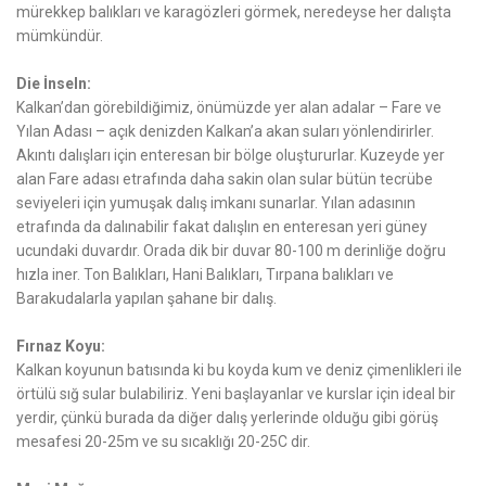
mürekkep balıkları ve karagözleri görmek, neredeyse her dalışta
mümkündür.
Die İnseln:
Kalkan’dan görebildiğimiz, önümüzde yer alan adalar – Fare ve
Yılan Adası – açık denizden Kalkan’a akan suları yönlendirirler.
Akıntı dalışları için enteresan bir bölge oluştururlar. Kuzeyde yer
alan Fare adası etrafında daha sakin olan sular bütün tecrübe
seviyeleri için yumuşak dalış imkanı sunarlar. Yılan adasının
etrafında da dalınabilir fakat dalışlın en enteresan yeri güney
ucundaki duvardır. Orada dik bir duvar 80-100 m derinliğe doğru
hızla iner. Ton Balıkları, Hani Balıkları, Tırpana balıkları ve
Barakudalarla yapılan şahane bir dalış.
Fırnaz Koyu:
Kalkan koyunun batısında ki bu koyda kum ve deniz çimenlikleri ile
örtülü sığ sular bulabiliriz. Yeni başlayanlar ve kurslar için ideal bir
yerdir, çünkü burada da diğer dalış yerlerinde olduğu gibi görüş
mesafesi 20-25m ve su sıcaklığı 20-25C dir.