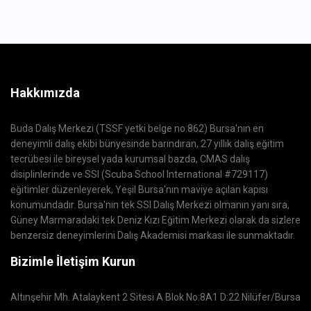
Hakkımızda
Buda Dalış Merkezi (TSSF yetki belge no:862) Bursa'nın en
deneyimli dalış ekibi bünyesinde barındıran, 27 yıllık dalış eğitim
tecrübesi ile bireysel yada kurumsal bazda, CMAS dalış
disiplinlerinde ve SSI (Scuba School International #729117)
eğitimler düzenleyerek, Yeşil Bursa'nın maviye açılan kapısı
konumundadır. Bursa'nın tek SSI Dalış Merkezi olmanın yanı sıra,
Güney Marmaradaki tek Deniz Kızı Eğitim Merkezi olarak da sizlere
benzersiz deneyimlerini Dalış Akademisi markası ile sunmaktadır.
Bizimle İletişim Kurun
Altınşehir Mh. Atalaykent 2 Sitesi A Blok No:8A1 D:22 Nilüfer/Bursa