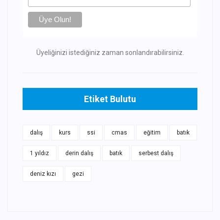
Üyeliğinizi istediğiniz zaman sonlandırabilirsiniz.
Etiket Bulutu
dalış
kurs
ssi
cmas
eğitim
batık
1 yıldız
derin dalış
batık
serbest dalış
deniz kızı
gezi