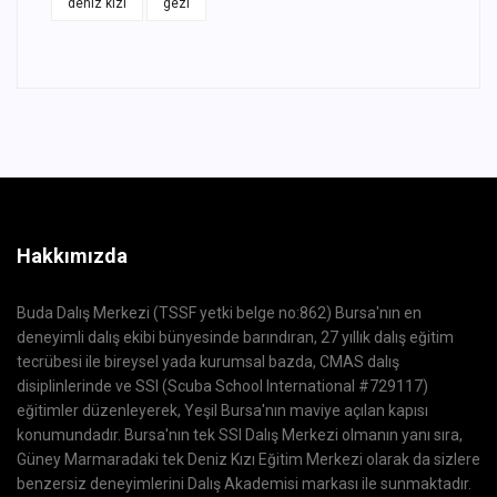
deniz kızı
gezi
Hakkımızda
Buda Dalış Merkezi (TSSF yetki belge no:862) Bursa'nın en
deneyimli dalış ekibi bünyesinde barındıran, 27 yıllık dalış eğitim
tecrübesi ile bireysel yada kurumsal bazda, CMAS dalış
disiplinlerinde ve SSI (Scuba School International #729117)
eğitimler düzenleyerek, Yeşil Bursa'nın maviye açılan kapısı
konumundadır. Bursa'nın tek SSI Dalış Merkezi olmanın yanı sıra,
Güney Marmaradaki tek Deniz Kızı Eğitim Merkezi olarak da sizlere
benzersiz deneyimlerini Dalış Akademisi markası ile sunmaktadır.