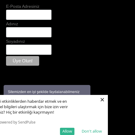
E-Posta Adresiniz
Adınız
Soyadınız
Sitemizden en iyi şekilde faydalanabilmeniz
×
için çerezler kullanılmaktadır. Bu siteye giriş
Copyright © 2007 -
2026 Tüm hakları saklıdır.
ri etkinliklerden haberdar etmek ve en
yaparak
Çerez Kullanımını Politikamızı
ve
Bilgi
l bilgileri ulaştırmak için bize izin verir
Güvenliği Aydınlatma Metnini
kabul etmiş
iz? Hiç bir etkinliği kaçırmayın!
sayılıyorsunuz.
Daha fazla bilgi
owered by SendPulse
Tamam
Allow
Don't allow