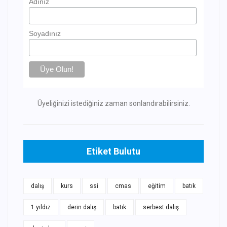
Adınız
Soyadınız
Üyeliğinizi istediğiniz zaman sonlandırabilirsiniz.
Etiket Bulutu
dalış
kurs
ssi
cmas
eğitim
batık
1 yıldız
derin dalış
batık
serbest dalış