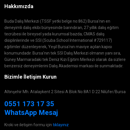
Hakkımızda
Buda Dalış Merkezi (TSSF yetki belge no:862) Bursa'nın en
deneyimli dalış ekibi bünyesinde barındıran, 27 yıllık dalış eğitim
tecrübesi ile bireysel yada kurumsal bazda, CMAS dalış
disiplinlerinde ve SSI (Scuba School International #729117)
eğitimler düzenleyerek, Yeşil Bursa'nın maviye açılan kapısı
konumundadır. Bursa'nın tek SSI Dalış Merkezi olmanın yanı sıra,
Güney Marmaradaki tek Deniz Kızı Eğitim Merkezi olarak da sizlere
benzersiz deneyimlerini Dalış Akademisi markası ile sunmaktadır.
Bizimle İletişim Kurun
Altınşehir Mh. Atalaykent 2 Sitesi A Blok No:8A1 D:22 Nilüfer/Bursa
0551 173 17 35
WhatsApp Mesaj
Kroki ve iletişim formu için
tıklayınız