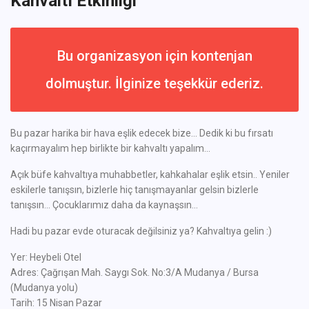
Kahvaltı Etkinliği
Bu organizasyon için kontenjan
dolmuştur. İlginize teşekkür ederiz.
Bu pazar harika bir hava eşlik edecek bize... Dedik ki bu fırsatı
kaçırmayalım hep birlikte bir kahvaltı yapalım...
Açık büfe kahvaltıya muhabbetler, kahkahalar eşlik etsin.. Yeniler
eskilerle tanışsın, bizlerle hiç tanışmayanlar gelsin bizlerle
tanışsın... Çocuklarımız daha da kaynaşsın...
Hadi bu pazar evde oturacak değilsiniz ya? Kahvaltıya gelin :)
Yer: Heybeli Otel
Adres: Çağrışan Mah. Saygı Sok. No:3/A Mudanya / Bursa
(Mudanya yolu)
Tarih: 15 Nisan Pazar