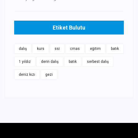
Etiket Bulutu
dalış
kurs
ssi
cmas
eğitim
batık
1 yıldız
derin dalış
batık
serbest dalış
deniz kızı
gezi