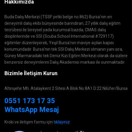
Hakkımızda
Buda Dalış Merkezi (TSSF yetki belge no:862) Bursa'nın en
deneyimli dalış ekibi bünyesinde barındıran, 27 yıllık dalış eğitim
tecrübesi ile bireysel yada kurumsal bazda, CMAS dalış
disiplinlerinde ve SSI (Scuba School International #729117)
eğitimler düzenleyerek, Yeşil Bursa'nın maviye açılan kapısı
konumundadır. Bursa'nın tek SSI Dalış Merkezi olmanın yanı sıra,
Güney Marmaradaki tek Deniz Kızı Eğitim Merkezi olarak da sizlere
benzersiz deneyimlerini Dalış Akademisi markası ile sunmaktadır.
Bizimle İletişim Kurun
Altınşehir Mh. Atalaykent 2 Sitesi A Blok No:8A1 D:22 Nilüfer/Bursa
0551 173 17 35
WhatsApp Mesaj
Kroki ve iletişim formu için
tıklayınız