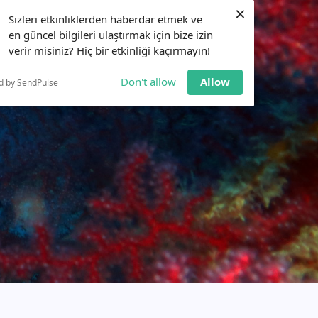
×
0551 173 17 35
Eğitim Alın
Sizleri etkinliklerden haberdar etmek ve
en güncel bilgileri ulaştırmak için bize izin
verir misiniz? Hiç bir etkinliği kaçırmayın!
LAR
ETKINLIKLER
BILGI BANKASI
İLETIŞIM
Don't allow
Allow
d by SendPulse