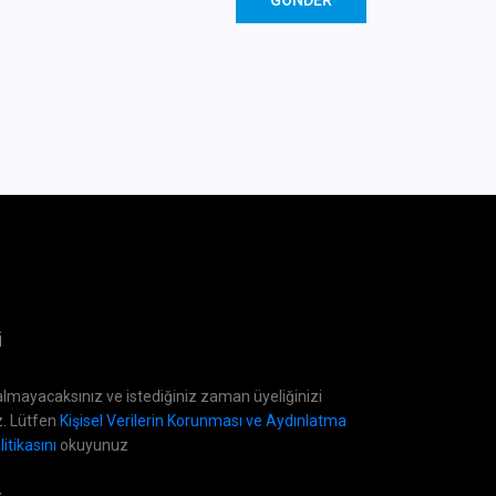
GÖNDER
i
lmayacaksınız ve istediğiniz zaman üyeliğinizi
z. Lütfen
Kişisel Verilerin Korunması ve Aydınlatma
itikasını
okuyunuz
z