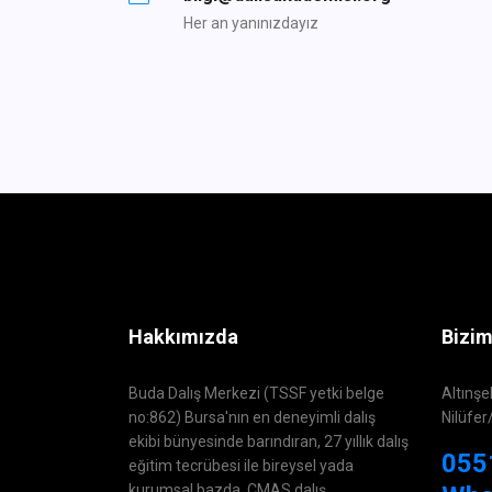
Her an yanınızdayız
Hakkımızda
Bizim
Buda Dalış Merkezi (TSSF yetki belge
Altınşe
no:862) Bursa'nın en deneyimli dalış
Nilüfer
ekibi bünyesinde barındıran, 27 yıllık dalış
055
eğitim tecrübesi ile bireysel yada
kurumsal bazda, CMAS dalış