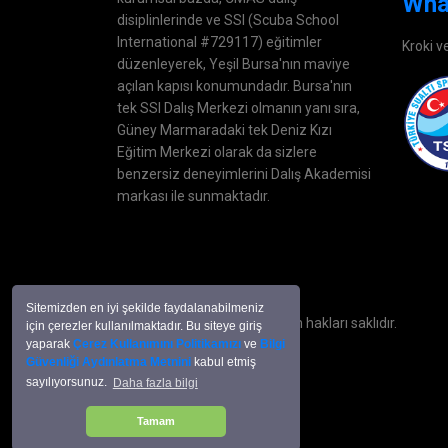
Wha
disiplinlerinde ve SSI (Scuba School
International #729117) eğitimler
Kroki v
düzenleyerek, Yeşil Bursa'nın maviye
açılan kapısı konumundadır. Bursa'nın
tek SSI Dalış Merkezi olmanın yanı sıra,
Güney Marmaradaki tek Deniz Kızı
Eğitim Merkezi olarak da sizlere
benzersiz deneyimlerini Dalış Akademisi
markası ile sunmaktadır.
Sitemizden en iyi şekilde faydalanabilmeniz
Copyright © 2007 -
2026 Tüm hakları saklıdır.
için çerezler kullanılmaktadır. Bu siteye giriş
yaparak
Çerez Kullanımını Politikamızı
ve
Bilgi
Güvenliği Aydınlatma Metnini
kabul etmiş
sayılıyorsunuz.
Daha fazla bilgi
Tamam