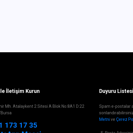
le İletişim Kurun
Duyuru Listes
hir Mh. Atalaykent 2 Sitesi A Blok No:8A1 D:22
Spam e-postalar a
/Bursa
sonlandırabilirsini
Metni
ve
Çerez Pol
1 173 17 35
E-Posta Adresini