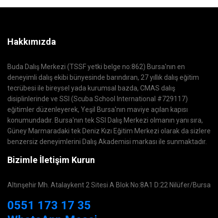
Hakkımızda
Buda Dalış Merkezi (TSSF yetki belge no:862) Bursa'nın en
deneyimli dalış ekibi bünyesinde barındıran, 27 yıllık dalış eğitim
tecrübesi ile bireysel yada kurumsal bazda, CMAS dalış
disiplinlerinde ve SSI (Scuba School International #729117)
eğitimler düzenleyerek, Yeşil Bursa'nın maviye açılan kapısı
konumundadır. Bursa'nın tek SSI Dalış Merkezi olmanın yanı sıra,
Güney Marmaradaki tek Deniz Kızı Eğitim Merkezi olarak da sizlere
benzersiz deneyimlerini Dalış Akademisi markası ile sunmaktadır.
Bizimle İletişim Kurun
Altınşehir Mh. Atalaykent 2 Sitesi A Blok No:8A1 D:22 Nilüfer/Bursa
0551 173 17 35