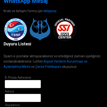
WhatsApp Mesaj
Kroki ve iletişim formu için
tıklayınız
Duyuru Listesi
Spam e-postalar almayacaksınız ve istediğiniz zaman üyeliğinizi
sonlandırabilirsiniz. Lütfen
Kişisel Verilerin Korunması ve
Aydınlatma Metni
ve
Çerez Politikasını
okuyunuz
E-Posta Adresiniz
Adınız
Soyadınız