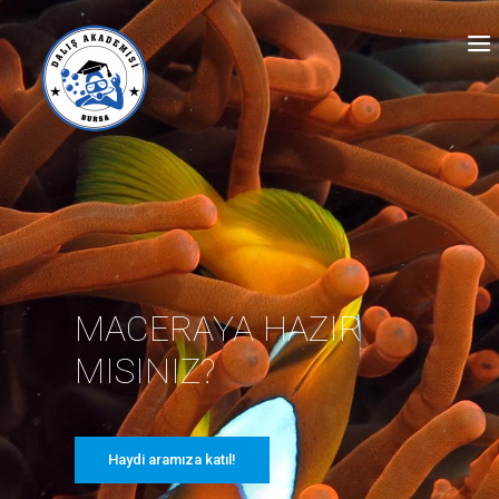
MACERAYA
HAZIR
MISINIZ?
Haydi aramıza katıl!