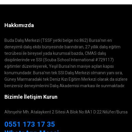
Hakkımızda
Buda Dalış Merkezi (TSSF yetki belge no:862) Bursa'nın en
deneyimli dalış ekibi bünyesinde barındıran, 27 yıllık dalış eğitim
tecrübesi ile bireysel yada kurumsal bazda, CMAS dalış
disiplinlerinde ve SSI (Scuba School International #729117)
eğitimler düzenleyerek, Yeşil Bursa'nın maviye açılan kapısı
konumundadır. Bursa'nın tek SSI Dalış Merkezi olmanın yanı sıra,
Güney Marmaradaki tek Deniz Kızı Eğitim Merkezi olarak da sizlere
benzersiz deneyimlerini Dalış Akademisi markası ile sunmaktadır.
Bizimle İletişim Kurun
Altınşehir Mh. Atalaykent 2 Sitesi A Blok No:8A1 D:22 Nilüfer/Bursa
0551 173 17 35