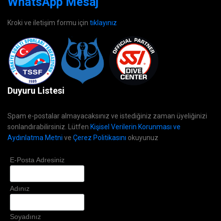
WhatsApp Mesaj
Kroki ve iletişim formu için
tıklayınız
Duyuru Listesi
Spam e-postalar almayacaksınız ve istediğiniz zaman üyeliğinizi
sonlandırabilirsiniz. Lütfen
Kişisel Verilerin Korunması ve
Aydınlatma Metni
ve
Çerez Politikasını
okuyunuz
E-Posta Adresiniz
Adınız
Soyadınız